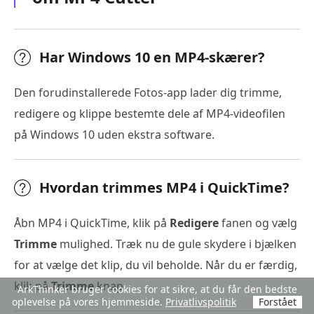
Har Windows 10 en MP4-skærer?
Den forudinstallerede Fotos-app lader dig trimme,
redigere og klippe bestemte dele af MP4-videofilen
på Windows 10 uden ekstra software.
Hvordan trimmes MP4 i QuickTime?
Åbn MP4 i QuickTime, klik på
Redigere
fanen og vælg
Trimme
mulighed. Træk nu de gule skydere i bjælken
for at vælge det klip, du vil beholde. Når du er færdig,
klik på
Trimme
knap.
ArkThinker bruger cookies for at sikre, at du får den bedste
oplevelse på vores hjemmeside.
Privatlivspolitik
Forstået