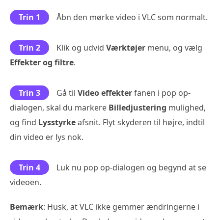
Trin 1
Åbn den mørke video i VLC som normalt.
Trin 2
Klik og udvid
Værktøjer
menu, og vælg
Effekter og filtre
.
Trin 3
Gå til
Video effekter
fanen i pop op-
dialogen, skal du markere
Billedjustering
mulighed,
og find
Lysstyrke
afsnit. Flyt skyderen til højre, indtil
din video er lys nok.
Trin 4
Luk nu pop op-dialogen og begynd at se
videoen.
Bemærk
: Husk, at VLC ikke gemmer ændringerne i