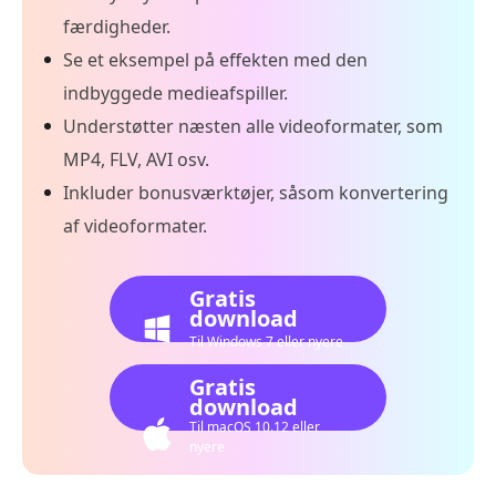
færdigheder.
Se et eksempel på effekten med den
indbyggede medieafspiller.
Understøtter næsten alle videoformater, som
MP4, FLV, AVI osv.
Inkluder bonusværktøjer, såsom konvertering
af videoformater.
Gratis
download
Til Windows 7 eller nyere
Gratis
download
Til macOS 10.12 eller
nyere