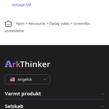
optage lyd
>
>
>
Hjem
Ressource
Optag video
ScreenRec
anmeldelse
engelsk
Varmt produkt
Selskab