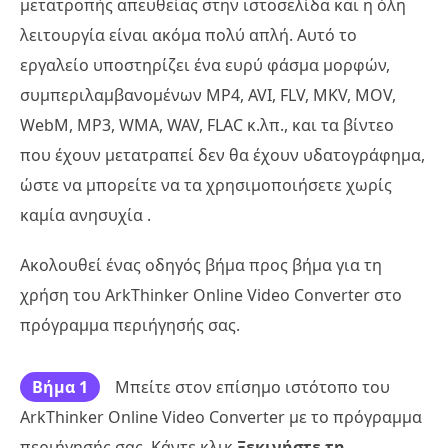
μετατροπής απευθείας στην ιστοσελίδα και η όλη
λειτουργία είναι ακόμα πολύ απλή. Αυτό το
εργαλείο υποστηρίζει ένα ευρύ φάσμα μορφών,
συμπεριλαμβανομένων MP4, AVI, FLV, MKV, MOV,
WebM, MP3, WMA, WAV, FLAC κ.λπ., και τα βίντεο
που έχουν μετατραπεί δεν θα έχουν υδατογράφημα,
ώστε να μπορείτε να τα χρησιμοποιήσετε χωρίς
καμία ανησυχία .
Ακολουθεί ένας οδηγός βήμα προς βήμα για τη
χρήση του ArkThinker Online Video Converter στο
πρόγραμμα περιήγησής σας.
Βήμα 1
Μπείτε στον επίσημο ιστότοπο του
ArkThinker Online Video Converter με το πρόγραμμα
περιήγησής σας. Κάντε κλικ
Ξεκινήστε τη