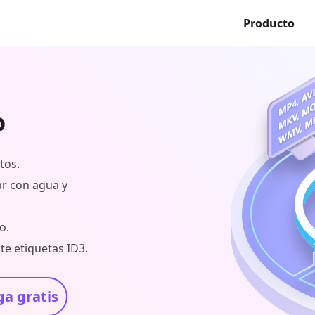
Producto
o
tos.
car con agua y
o.
te etiquetas ID3.
a gratis