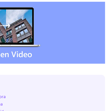
ora
ea