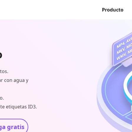
Producto
o
tos.
car con agua y
o.
te etiquetas ID3.
a gratis