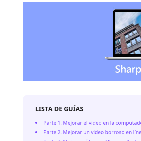
LISTA DE GUÍAS
Parte 1. Mejorar el video en la computad
Parte 2. Mejorar un video borroso en lín