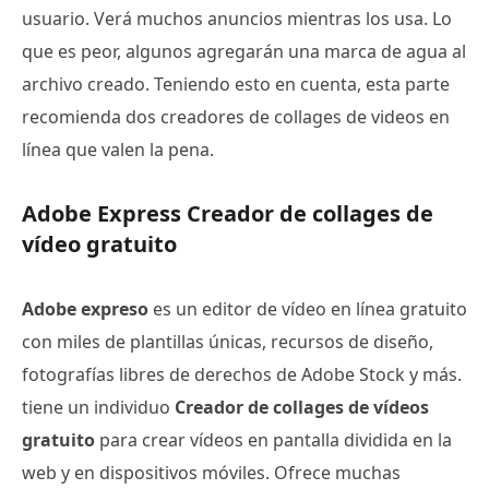
usuario. Verá muchos anuncios mientras los usa. Lo
que es peor, algunos agregarán una marca de agua al
archivo creado. Teniendo esto en cuenta, esta parte
recomienda dos creadores de collages de videos en
línea que valen la pena.
Adobe Express Creador de collages de
vídeo gratuito
Adobe expreso
es un editor de vídeo en línea gratuito
con miles de plantillas únicas, recursos de diseño,
fotografías libres de derechos de Adobe Stock y más.
tiene un individuo
Creador de collages de vídeos
gratuito
para crear vídeos en pantalla dividida en la
web y en dispositivos móviles. Ofrece muchas