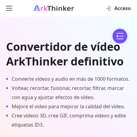
Acceso
Convertidor de vídeo
ArkThinker definitivo
Convierte vídeos y audio en más de 1000 formatos.
Voltear, recortar, fusionar, recortar, filtrar, marcar
con agua y ajustar efectos de vídeo.
Mejore el video para mejorar la calidad del video.
Cree videos 3D, cree GIF, comprima videos y edite
etiquetas ID3.