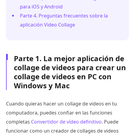
para iOS y Android
Parte 4. Preguntas frecuentes sobre la
aplicación Video Collage
Parte 1. La mejor aplicación de
collage de videos para crear un
collage de videos en PC con
Windows y Mac
Cuando quieras hacer un collage de videos en tu
computadora, puedes confiar en las funciones
completas
Convertidor de vídeo definitivo
. Puede
funcionar como un creador de collages de videos