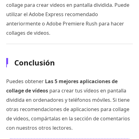
collage para crear videos en pantalla dividida. Puede
utilizar el Adobe Express recomendado
anteriormente o Adobe Premiere Rush para hacer
collages de videos.
Conclusión
Puedes obtener
Las 5 mejores aplicaciones de
collage de vídeos
para crear tus vídeos en pantalla
dividida en ordenadores y teléfonos móviles. Si tiene
otras recomendaciones de aplicaciones para collage
de videos, compártalas en la sección de comentarios
con nuestros otros lectores.