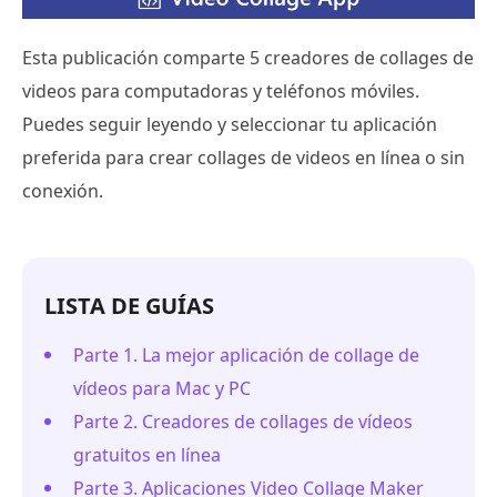
Esta publicación comparte 5 creadores de collages de
videos para computadoras y teléfonos móviles.
Puedes seguir leyendo y seleccionar tu aplicación
preferida para crear collages de videos en línea o sin
conexión.
LISTA DE GUÍAS
Parte 1. La mejor aplicación de collage de
vídeos para Mac y PC
Parte 2. Creadores de collages de vídeos
gratuitos en línea
Parte 3. Aplicaciones Video Collage Maker