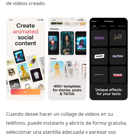
de videos creado.
Cuando desee hacer un collage de videos en su
teléfono, puede instalarlo y abrirlo de forma gratuita,
seleccionar una plantilla adecuada y agregar sus