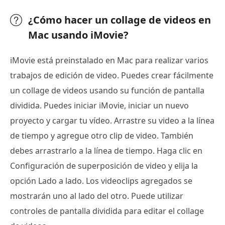
¿Cómo hacer un collage de videos en
Mac usando iMovie?
iMovie está preinstalado en Mac para realizar varios
trabajos de edición de video. Puedes crear fácilmente
un collage de videos usando su función de pantalla
dividida. Puedes iniciar iMovie, iniciar un nuevo
proyecto y cargar tu vídeo. Arrastre su video a la línea
de tiempo y agregue otro clip de video. También
debes arrastrarlo a la línea de tiempo. Haga clic en
Configuración de superposición de video y elija la
opción Lado a lado. Los videoclips agregados se
mostrarán uno al lado del otro. Puede utilizar
controles de pantalla dividida para editar el collage