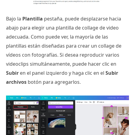
Bajo la
Plantilla
pestaña, puede desplazarse hacia
abajo para elegir una plantilla de collage de video
adecuada. Como puede ver, la mayoría de las
plantillas están diseñadas para crear un collage de
vídeos con fotografías. Si desea reproducir varios
videoclips simultáneamente, puede hacer clic en
Subir
en el panel izquierdo y haga clic en el
Subir
archivos
botón para agregarlos.