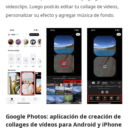
videoclips. Luego podrás editar tu collage de videos,
personalizar su efecto y agregar música de fondo.
Google Photos: aplicación de creación de
collages de vídeos para Android y iPhone