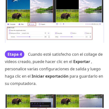
Etapa 4
Cuando esté satisfecho con el collage de
videos creado, puede hacer clic en el
Exportar
,
personalice varias configuraciones de salida y luego
haga clic en el
Iniciar exportación
para guardarlo en
su computadora.