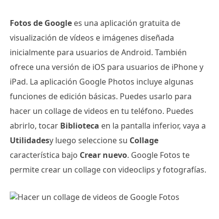
Fotos de Google
es una aplicación gratuita de
visualización de vídeos e imágenes diseñada
inicialmente para usuarios de Android. También
ofrece una versión de iOS para usuarios de iPhone y
iPad. La aplicación Google Photos incluye algunas
funciones de edición básicas. Puedes usarlo para
hacer un collage de videos en tu teléfono. Puedes
abrirlo, tocar
Biblioteca
en la pantalla inferior, vaya a
Utilidades
y luego seleccione su
Collage
característica bajo
Crear nuevo
. Google Fotos te
permite crear un collage con videoclips y fotografías.