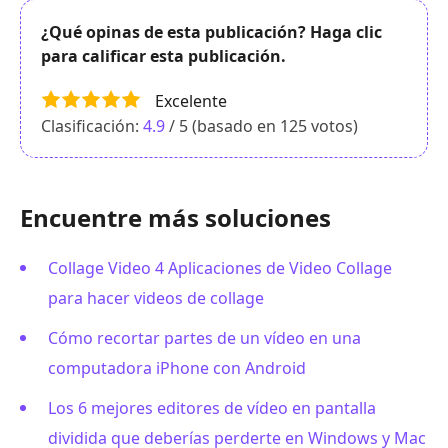
¿Qué opinas de esta publicación? Haga clic
para calificar esta publicación.
Excelente
Clasificación:
4.9
/ 5 (basado en
125
votos)
Encuentre más soluciones
Collage Video 4 Aplicaciones de Video Collage
para hacer videos de collage
Cómo recortar partes de un vídeo en una
computadora iPhone con Android
Los 6 mejores editores de vídeo en pantalla
dividida que deberías perderte en Windows y Mac