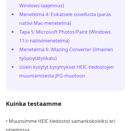
Windows-laajennus)
Menetelmä 4: Esikatsele sovellusta (paras
natiivi Mac-menetelmä)
Tapa 5: Microsoft Photos/Paint (Windows
11:n natiivimenetelmä)
Menetelmä 6: iMazing Converter (ilmainen
työpöytätyökalu)
Usein kysytyt kysymykset HEIC-tiedostojen
muuntamisesta JPG-muotoon
Kuinka testaamme
• Muunsimme HEIC-tiedostot samankokoisiksi eri
ohjelmissa.