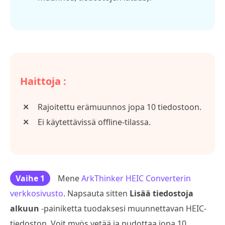
Haittoja :
Rajoitettu erämuunnos jopa 10 tiedostoon.
Ei käytettävissä offline-tilassa.
Vaihe 1
Mene
ArkThinker HEIC Converterin
verkkosivusto
. Napsauta sitten
Lisää tiedostoja
alkuun
-painiketta tuodaksesi muunnettavan HEIC-
tiedoston. Voit myös vetää ja pudottaa jopa 10