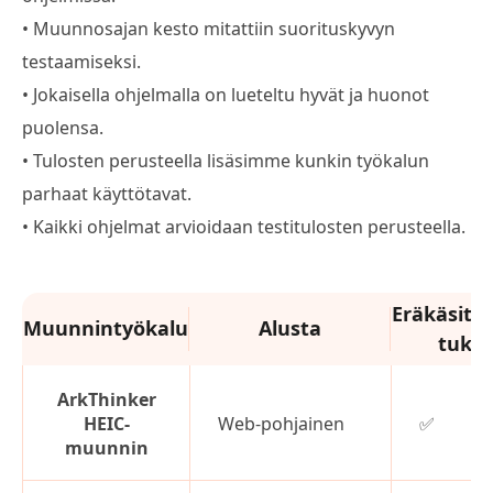
• Muunnosajan kesto mitattiin suorituskyvyn
testaamiseksi.
• Jokaisella ohjelmalla on lueteltu hyvät ja huonot
puolensa.
• Tulosten perusteella lisäsimme kunkin työkalun
parhaat käyttötavat.
• Kaikki ohjelmat arvioidaan testitulosten perusteella.
Eräkäsitte
Muunnintyökalu
Alusta
tuki
ArkThinker
HEIC-
Web-pohjainen
✅
muunnin