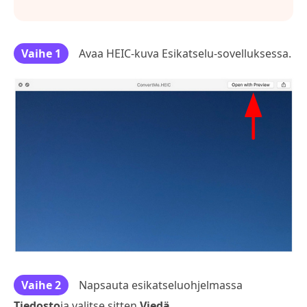
Vaihe 1
Avaa HEIC-kuva Esikatselu-sovelluksessa.
Vaihe 2
Napsauta esikatseluohjelmassa
Tiedosto
ja valitse sitten
Viedä.