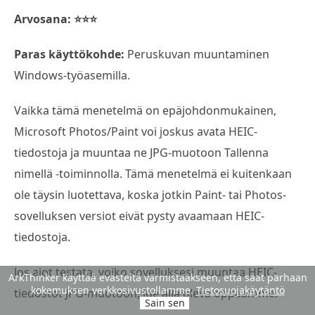
Arvosana: ⭐⭐⭐
Paras käyttökohde:
Peruskuvan muuntaminen
Windows-työasemilla.
Vaikka tämä menetelmä on epäjohdonmukainen,
Microsoft Photos/Paint voi joskus avata HEIC-
tiedostoja ja muuntaa ne JPG-muotoon Tallenna
nimellä -toiminnolla. Tämä menetelmä ei kuitenkaan
ole täysin luotettava, koska jotkin Paint- tai Photos-
sovelluksen versiot eivät pysty avaamaan HEIC-
tiedostoja.
Jos aiot testata, voiko sovelluksesi muuntaa HEIC-
ArkThinker käyttää evästeitä varmistaakseen, että saat parhaan
kokemuksen verkkosivustollamme.
Tietosuojakäytäntö
tiedostot JPG-muotoon, lue alla oleva oppaamme.
Sain sen