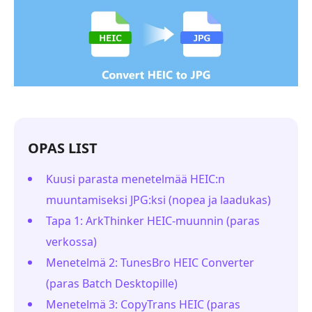
OPAS LIST
Kuusi parasta menetelmää HEIC:n
muuntamiseksi JPG:ksi (nopea ja laadukas)
Tapa 1: ArkThinker HEIC-muunnin (paras
verkossa)
Menetelmä 2: TunesBro HEIC Converter
(paras Batch Desktopille)
Menetelmä 3: CopyTrans HEIC (paras