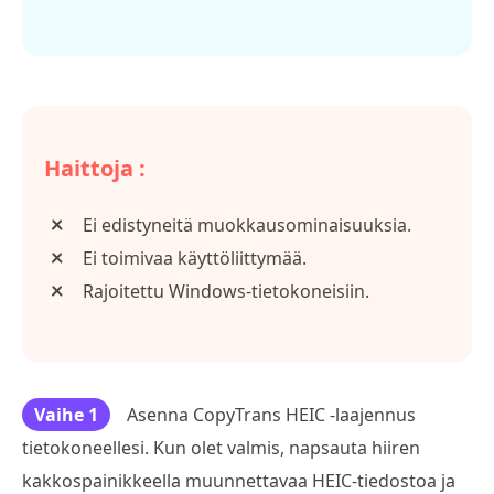
Haittoja :
Ei edistyneitä muokkausominaisuuksia.
Ei toimivaa käyttöliittymää.
Rajoitettu Windows-tietokoneisiin.
Vaihe 1
Asenna CopyTrans HEIC -laajennus
tietokoneellesi. Kun olet valmis, napsauta hiiren
kakkospainikkeella muunnettavaa HEIC-tiedostoa ja