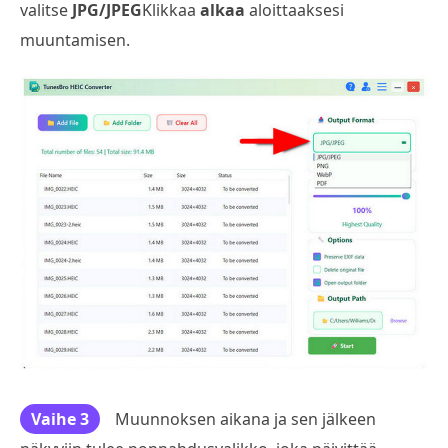
valitse
JPG/JPEG
Klikkaa
alkaa
aloittaaksesi
muuntamisen.
Vaihe 3
Muunnoksen aikana ja sen jälkeen