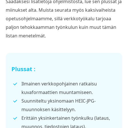
Saadaksesi lisätietoja ohjelmistosta, lue sen plussat ja
miinukset alta. Muista seurata myös kaksivaiheista
opetusohjelmaamme, sillä verkkotyökalu tarjoaa
paljon tehokkaamman työnkulun kuin muut tämän
listan menetelmät.
Plussat :
Ilmainen verkkopohjainen ratkaisu
kuvaformaattien muuntamiseen.
Suunniteltu yksinomaan HEIC-JPG-
muunnoksen käsittelyyn.
Erittäin yksinkertainen työnkulku (lataus,
muunnos, tiedostojen lataus).