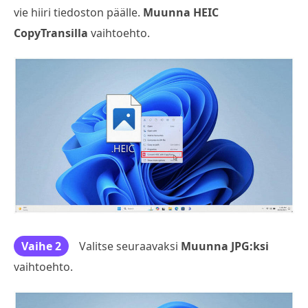
vie hiiri tiedoston päälle.
Muunna HEIC
CopyTransilla
vaihtoehto.
Vaihe 2
Valitse seuraavaksi
Muunna JPG:ksi
vaihtoehto.