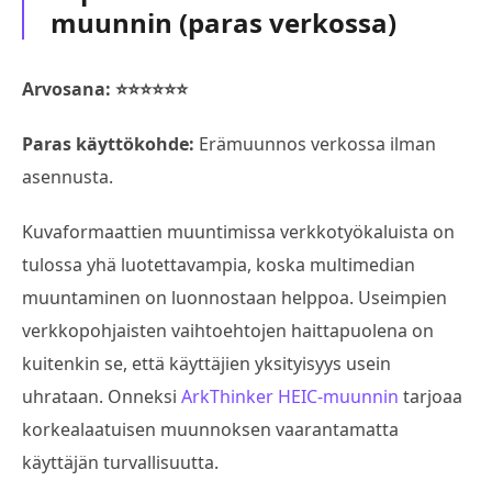
muunnin (paras verkossa)
Arvosana: ⭐⭐⭐⭐⭐⭐
Paras käyttökohde:
Erämuunnos verkossa ilman
asennusta.
Kuvaformaattien muuntimissa verkkotyökaluista on
tulossa yhä luotettavampia, koska multimedian
muuntaminen on luonnostaan helppoa. Useimpien
verkkopohjaisten vaihtoehtojen haittapuolena on
kuitenkin se, että käyttäjien yksityisyys usein
uhrataan. Onneksi
ArkThinker HEIC-muunnin
tarjoaa
korkealaatuisen muunnoksen vaarantamatta
käyttäjän turvallisuutta.