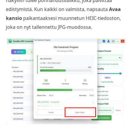
näkyviin tulee ponnahdusvalikko, joka päivittää
edistymistä. Kun kaikki on valmista, napsauta
Avaa
kansio
paikantaaksesi muunnetun HEIC-tiedoston,
joka on nyt tallennettu JPG-muodossa.