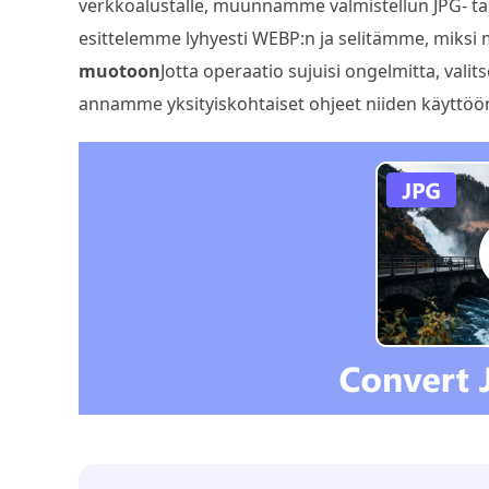
verkkoalustalle, muunnamme valmistellun JPG- ta
esittelemme lyhyesti WEBP:n ja selitämme, miksi 
muotoon
Jotta operaatio sujuisi ongelmitta, v
annamme yksityiskohtaiset ohjeet niiden käyttöö