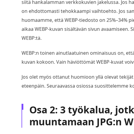
siitä hankalamman verkkokuvien jakelussa. Jos ha
on ehdottomasti tehokkaampi vaihtoehto. Jos sa
huomaamme, että WEBP-tiedosto on 25%–34% pie
aikaa WEBP-kuvan sisältävän sivun avaamiseen. Si
WEBP:tä.
WEBP:n toinen ainutlaatuinen ominaisuus on, että 
kuvan kokoon. Vain häviöttömät WEBP-kuvat voiv
Jos olet myös ottanut huomioon yllä olevat tekij
eteenpäin. Seuraavassa osiossa suosittelemme 
Osa 2: 3 työkalua, jot
muuntamaan JPG:n 