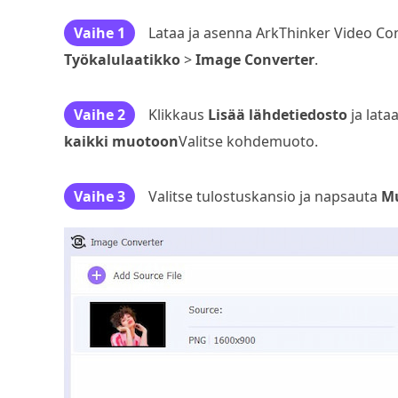
Vaihe 1
Lataa ja asenna ArkThinker Video Con
Työkalulaatikko
>
Image Converter
.
Vaihe 2
Klikkaus
Lisää lähdetiedosto
ja lata
kaikki muotoon
Valitse kohdemuoto.
Vaihe 3
Valitse tulostuskansio ja napsauta
Mu