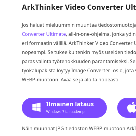
ArkThinker Video Converter Ul
Jos haluat mieluummin muuntaa tiedostomuotoja 
Converter Ultimate
, all-in-one-ohjelma, jonka ydi
eri formaatin välillä. ArkThinker Video Convert
nopeampi. Se tukee kuitenkin myös useiden tied
paras valinta työtehokkuuden parantamiseksi. Se
työkalupakista löytyy Image Converter -osio, jot
WEBP-muotoon. Avaa se ja aloita nopeasti.
Ilmainen lataus
Windows 7 tai uudempi
Näin muunnat JPG-tiedoston WEBP-muotoon ArkThi