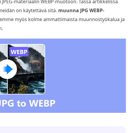
i JPEG-materiaalin WEBP-muotoon. Tässä artikkelissa
meidän on käytettävä sitä.
muunna JPG WEBP-
alitsemme myös kolme ammattimaista muunnostyökalua ja
n.