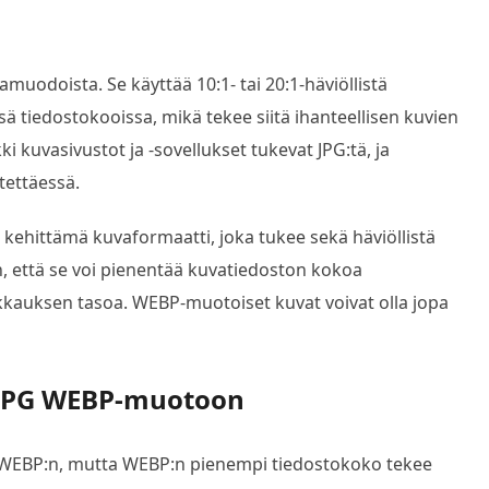
uodoista. Se käyttää 10:1- tai 20:1-häviöllistä
tiedostokooissa, mikä tekee siitä ihanteellisen kuvien
i kuvasivustot ja -sovellukset tukevat JPG:tä, ja
tettäessä.
ehittämä kuvaformaatti, joka tukee sekä häviöllistä
n, että se voi pienentää kuvatiedoston kokoa
akkauksen tasoa. WEBP-muotoiset kuvat voivat olla jopa
 JPG WEBP-muotoon
 WEBP:n, mutta WEBP:n pienempi tiedostokoko tekee