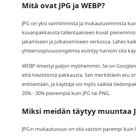
Mitä ovat JPG ja WEBP?
JPG on yksi vanhimmista ja mukautuvimmista kuvam
kuvanpakkausta tallentaakseen kuvat pienemmissä 
jakamiseen ja julkaisemiseen verkossa. Lähes kaikk
yhteensopivuusongelmia esiintyy harvoin sitä käy
WEBP ilmestyi paljon myöhemmin. Se on Googlen k
että häviötöntä pakkausta. Sen merkittävin etu o
entisestään, ja käyttäjä voi myös säätää tiedonp
20% - 30% pienempiä kuin JPG tai PNG.
Miksi meidän täytyy muuntaa
JPG:n mukautuvuus on sitä vastoin parempi kuin