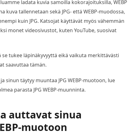
luamme ladata kuvia samoilla kokorajoituksilla, WEBP
ma kuva tallennetaan sekä JPG- että WEBP-muodossa,
nempi kuin JPG. Katsojat käyttävät myös vähemmän
ksi monet videosivustot, kuten YouTube, suosivat
se tukee läpinäkyvyyttä eikä vaikuta merkittävästi
at saavuttaa tämän.
ät ja sinun täytyy muuntaa JPG WEBP-muotoon, lue
kolmea parasta JPG WEBP-muunninta.
ka auttavat sinua
WEBP-muotoon