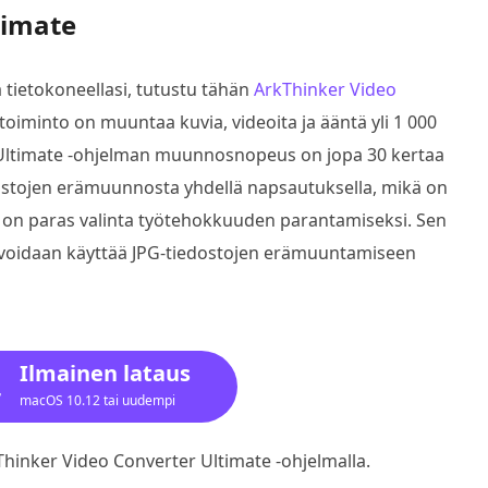
timate
tietokoneellasi, tutustu tähän
ArkThinker Video
ntoiminto on muuntaa kuvia, videoita ja ääntä yli 1 000
er Ultimate -ohjelman muunnosnopeus on jopa 30 kertaa
ostojen erämuunnosta yhdellä napsautuksella, mikä on
 on paras valinta työtehokkuuden parantamiseksi. Sen
a voidaan käyttää JPG-tiedostojen erämuuntamiseen
Ilmainen lataus
macOS 10.12 tai uudempi
nker Video Converter Ultimate -ohjelmalla.