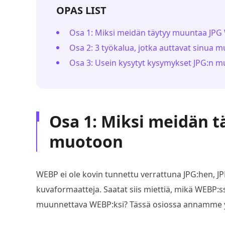
OPAS LIST
Osa 1: Miksi meidän täytyy muuntaa J
Osa 2: 3 työkalua, jotka auttavat sinu
Osa 3: Usein kysytyt kysymykset JPG:n
Osa 1: Miksi meidän 
muotoon
WEBP ei ole kovin tunnettu verrattuna JPG:hen, JPE
kuvaformaatteja. Saatat siis miettiä, mikä WEBP:s
muunnettava WEBP:ksi? Tässä osiossa annamme yk