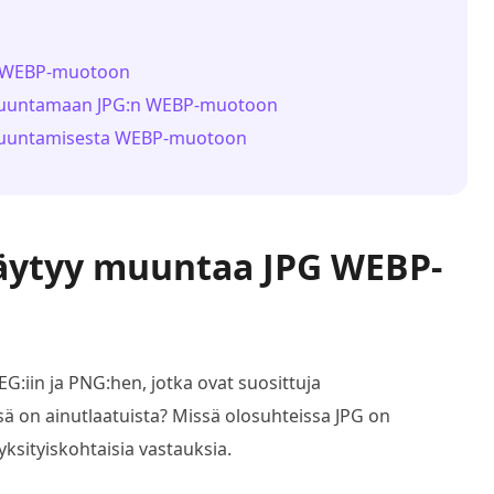
PG WEBP-muotoon
a muuntamaan JPG:n WEBP-muotoon
 muuntamisesta WEBP-muotoon
täytyy muuntaa JPG WEBP-
G:iin ja PNG:hen, jotka ovat suosittuja
sä on ainutlaatuista? Missä olosuhteissa JPG on
sityiskohtaisia vastauksia.