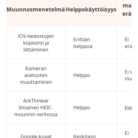
maks
Muunnosmenetelmä
Helppokäyttöisyys
eräko
k
iOS-tiedostojen
Erittäin
Ei
kopiointi ja
helppoa
eräm
liittäminen
Kameran
Ei sov
asetusten
Helppo
muun
muuttaminen
ArkThinker
Ilmainen HEIC-
Helppo
Jopa 
muunnin verkossa
Ei
Google-kuvat
Keskitaso