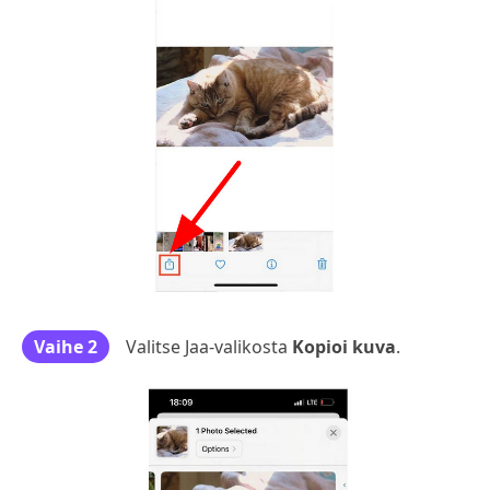
Vaihe 2
Valitse Jaa-valikosta
Kopioi kuva
.