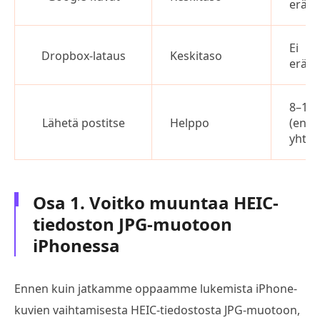
eräm
Ei
Dropbox-lataus
Keskitaso
eräm
8–10 
Lähetä postitse
Helppo
(enin
yhtee
Osa 1. Voitko muuntaa HEIC-
tiedoston JPG-muotoon
iPhonessa
Ennen kuin jatkamme oppaamme lukemista iPhone-
kuvien vaihtamisesta HEIC-tiedostosta JPG-muotoon,