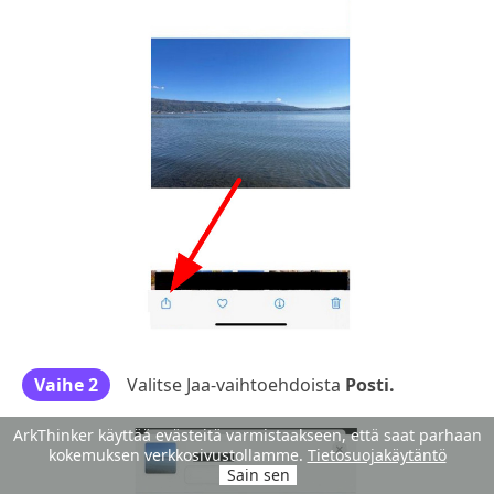
Vaihe 2
Valitse Jaa-vaihtoehdoista
Posti.
ArkThinker käyttää evästeitä varmistaakseen, että saat parhaan
kokemuksen verkkosivustollamme.
Tietosuojakäytäntö
Sain sen