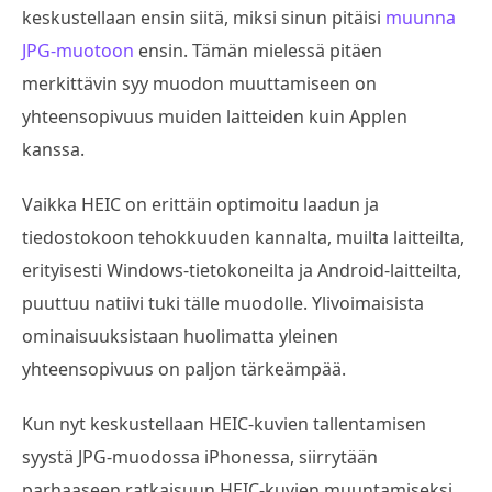
keskustellaan ensin siitä, miksi sinun pitäisi
muunna
JPG-muotoon
ensin. Tämän mielessä pitäen
merkittävin syy muodon muuttamiseen on
yhteensopivuus muiden laitteiden kuin Applen
kanssa.
Vaikka HEIC on erittäin optimoitu laadun ja
tiedostokoon tehokkuuden kannalta, muilta laitteilta,
erityisesti Windows-tietokoneilta ja Android-laitteilta,
puuttuu natiivi tuki tälle muodolle. Ylivoimaisista
ominaisuuksistaan huolimatta yleinen
yhteensopivuus on paljon tärkeämpää.
Kun nyt keskustellaan HEIC-kuvien tallentamisen
syystä JPG-muodossa iPhonessa, siirrytään
parhaaseen ratkaisuun HEIC-kuvien muuntamiseksi