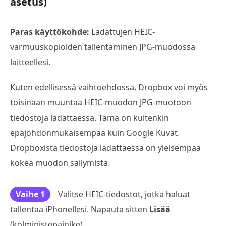
asetus)
Paras käyttökohde:
Ladattujen HEIC-
varmuuskopioiden tallentaminen JPG-muodossa
laitteellesi.
Kuten edellisessä vaihtoehdossa, Dropbox voi myös
toisinaan muuntaa HEIC-muodon JPG-muotoon
tiedostoja ladattaessa. Tämä on kuitenkin
epäjohdonmukaisempaa kuin Google Kuvat.
Dropboxista tiedostoja ladattaessa on yleisempää
kokea muodon säilymistä.
Vaihe 1
Valitse HEIC-tiedostot, jotka haluat
tallentaa iPhonellesi. Napauta sitten
Lisää
(kolmipistepainike).