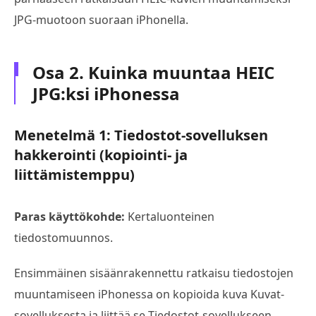
JPG-muotoon suoraan iPhonella.
Osa 2. Kuinka muuntaa HEIC
JPG:ksi iPhonessa
Menetelmä 1: Tiedostot-sovelluksen
hakkerointi (kopiointi- ja
liittämistemppu)
Paras käyttökohde:
Kertaluonteinen
tiedostomuunnos.
Ensimmäinen sisäänrakennettu ratkaisu tiedostojen
muuntamiseen iPhonessa on kopioida kuva Kuvat-
sovelluksesta ja liittää se Tiedostot-sovellukseen,