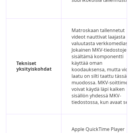
suurikokoisia tallennustilaa
Matroskaan tallennetut
videot nauttivat laajasta
valuutasta verkkomediassa
Jokainen MKV-tiedostojen
sisältämä komponentti
käyttää oman
Tekniset
yksityiskohdat
koodauksensa, mutta vide
laatu on silti taattu tässä
muodossa. MKV-soittimet
voivat käydä läpi kaiken
sisällön yhdessä MKV-
tiedostossa, kun avaat sen.
Apple QuickTime Player