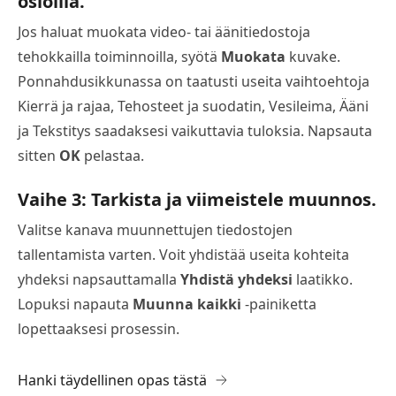
osioilla.
Jos haluat muokata video- tai äänitiedostoja
tehokkailla toiminnoilla, syötä
Muokata
kuvake.
Ponnahdusikkunassa on taatusti useita vaihtoehtoja
Kierrä ja rajaa, Tehosteet ja suodatin, Vesileima, Ääni
ja Tekstitys saadaksesi vaikuttavia tuloksia. Napsauta
sitten
OK
pelastaa.
Vaihe 3: Tarkista ja viimeistele muunnos.
Valitse kanava muunnettujen tiedostojen
tallentamista varten. Voit yhdistää useita kohteita
yhdeksi napsauttamalla
Yhdistä yhdeksi
laatikko.
Lopuksi napauta
Muunna kaikki
-painiketta
lopettaaksesi prosessin.
Hanki täydellinen opas tästä