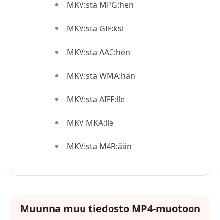
MKV:sta MPG:hen
MKV:sta GIF:ksi
MKV:sta AAC:hen
MKV:sta WMA:han
MKV:sta AIFF:lle
MKV MKA:lle
MKV:sta M4R:ään
Muunna muu tiedosto MP4-muotoon