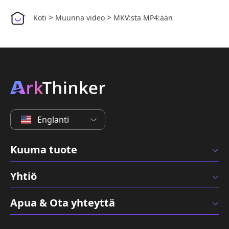
>
>
Koti
Muunna video
MKV:sta MP4:ään
Englanti
Kuuma tuote
Yhtiö
Apua & Ota yhteyttä