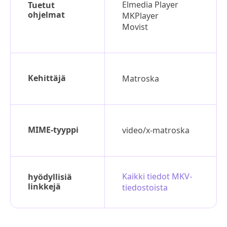
Elmedia Player
Tuetut
ohjelmat
MKPlayer
Movist
Kehittäjä
Matroska
MIME-tyyppi
video/x-matroska
Kaikki tiedot MKV-
hyödyllisiä
linkkejä
tiedostoista