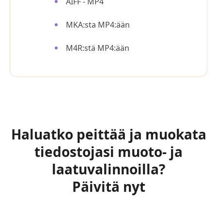
AIFF - MP4
MKA:sta MP4:ään
M4R:stä MP4:ään
Haluatko peittää ja muokata
tiedostojasi muoto- ja
laatuvalinnoilla?
Päivitä nyt