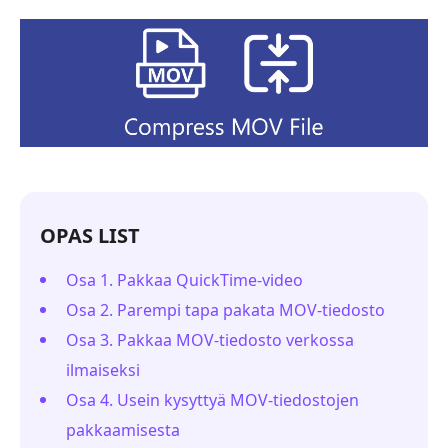
OPAS LIST
Osa 1. Pakkaa QuickTime-video
Osa 2. Parempi tapa pakata MOV-tiedosto
Osa 3. Pakkaa MOV-tiedosto verkossa
ilmaiseksi
Osa 4. Usein kysyttyä MOV-tiedostojen
pakkaamisesta