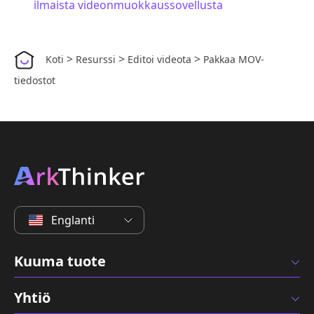
ilmaista videonmuokkaussovellusta
>
>
>
Koti
Resurssi
Editoi videota
Pakkaa MOV-
tiedostot
Englanti
Kuuma tuote
Yhtiö