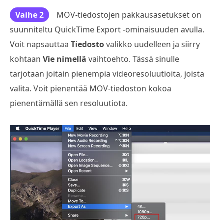
Vaihe 2
MOV-tiedostojen pakkausasetukset on
suunniteltu QuickTime Export -ominaisuuden avulla.
Voit napsauttaa
Tiedosto
valikko uudelleen ja siirry
kohtaan
Vie nimellä
vaihtoehto. Tässä sinulle
tarjotaan joitain pienempiä videoresoluutioita, joista
valita. Voit pienentää MOV-tiedoston kokoa
pienentämällä sen resoluutiota.