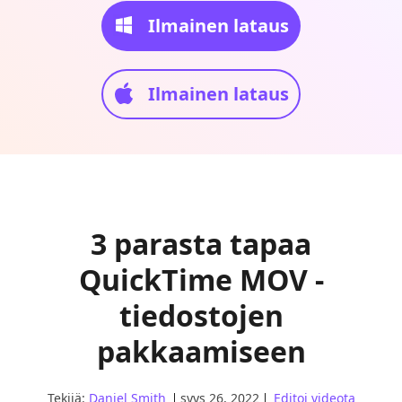
Ilmainen lataus
Ilmainen lataus
3 parasta tapaa
QuickTime MOV -
tiedostojen
pakkaamiseen
Tekijä:
Daniel Smith
syys 26, 2022
Editoi videota