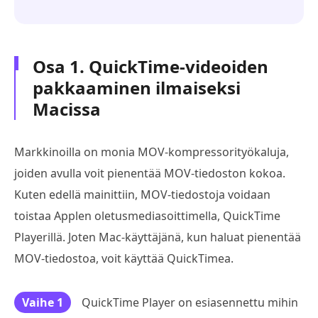
Osa 1. QuickTime-videoiden
pakkaaminen ilmaiseksi
Macissa
Markkinoilla on monia MOV-kompressorityökaluja,
joiden avulla voit pienentää MOV-tiedoston kokoa.
Kuten edellä mainittiin, MOV-tiedostoja voidaan
toistaa Applen oletusmediasoittimella, QuickTime
Playerillä. Joten Mac-käyttäjänä, kun haluat pienentää
MOV-tiedostoa, voit käyttää QuickTimea.
Vaihe 1
QuickTime Player on esiasennettu mihin