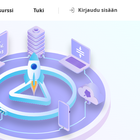
Kirjaudu sisään
surssi
Tuki