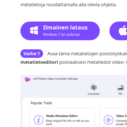
metatietoja noudattamalla alla olevia ohjeita.
Ilmainen lataus
Windows 7 tai uudempi
Vaihe 1
Avaa tämä metatietojen poistotyökalu 
metatietoeditori
poistaaksesi metatiedot video- t