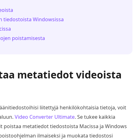
eoista
n tiedostoista Windowsissa
cissa
tojen poistamisesta
staa metatiedot videoista
nitiedostoihisi liitettyjä henkilökohtaisia tietoja, voit
aluun.
Video Converter Ultimate
. Se tukee kaikkia
oit poistaa metatiedot tiedostoista Macissa ja Windows
 poistoohjelman ilmaiseksi ja muokata tiedostosi