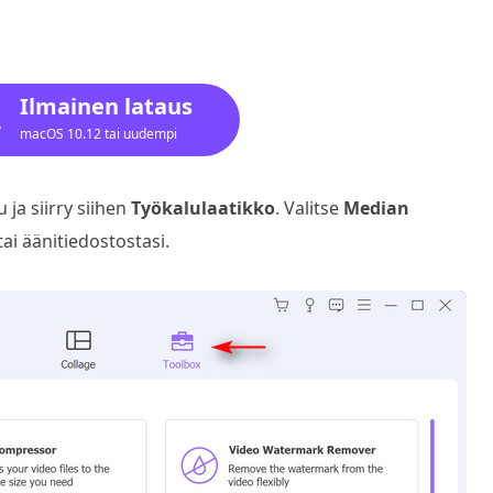
Ilmainen lataus
macOS 10.12 tai uudempi
ja siirry siihen
Työkalulaatikko
. Valitse
Median
ai äänitiedostostasi.