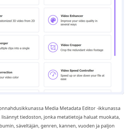
i ponnahdusikkunassa Media Metadata Editor -ikkunassa
 lisännyt tiedoston, jonka metatietoja haluat muokata,
albumin, säveltäjän, genren, kannen, vuoden ja paljon