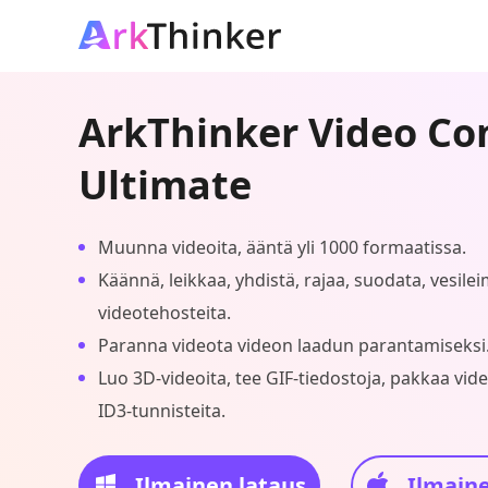
ArkThinker Video Co
Ultimate
Muunna videoita, ääntä yli 1000 formaatissa.
Käännä, leikkaa, yhdistä, rajaa, suodata, vesile
videotehosteita.
Paranna videota videon laadun parantamiseksi
Luo 3D-videoita, tee GIF-tiedostoja, pakkaa vid
ID3-tunnisteita.
Ilmainen lataus
Ilmaine