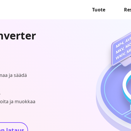
Tuote
Re
nverter
imaa ja säädä
.
eoita ja muokkaa
n lataus