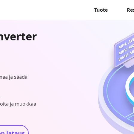
Tuote
Re
nverter
imaa ja säädä
.
eoita ja muokkaa
n lataus