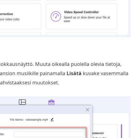
kkausnäyttö. Muuta oikealla puolella olevia tietoja,
kansion musiikille painamalla
Lisätä
kuvake vasemmalla
vahvistaaksesi muutokset.