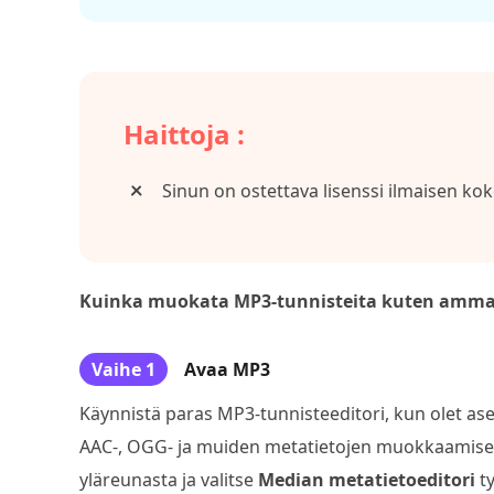
Haittoja :
Sinun on ostettava lisenssi ilmaisen kok
Kuinka muokata MP3-tunnisteita kuten ammat
Vaihe 1
Avaa MP3
Käynnistä paras MP3-tunnisteeditori, kun olet ase
AAC-, OGG- ja muiden metatietojen muokkaamis
yläreunasta ja valitse
Median metatietoeditori
ty