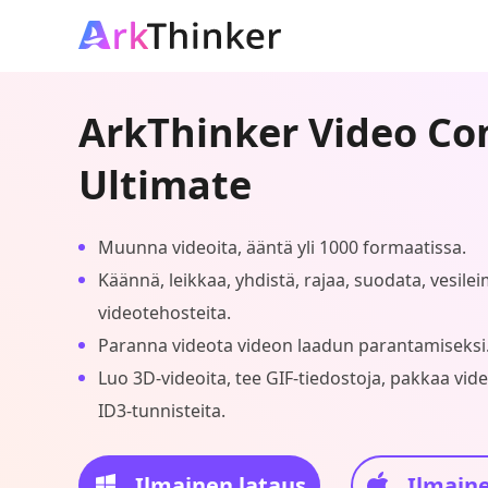
ArkThinker Video Co
Ultimate
Muunna videoita, ääntä yli 1000 formaatissa.
Käännä, leikkaa, yhdistä, rajaa, suodata, vesile
videotehosteita.
Paranna videota videon laadun parantamiseksi
Luo 3D-videoita, tee GIF-tiedostoja, pakkaa vid
ID3-tunnisteita.
Ilmainen lataus
Ilmaine