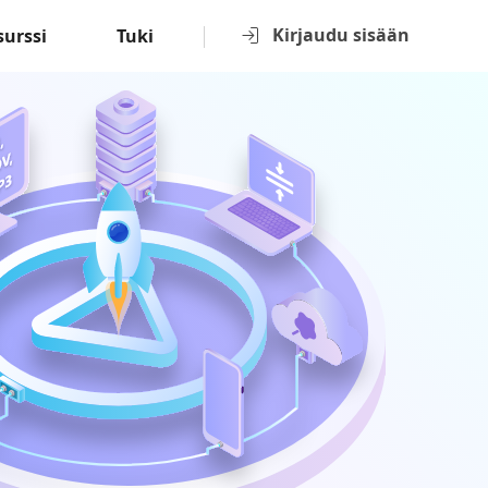
Kirjaudu sisään
surssi
Tuki