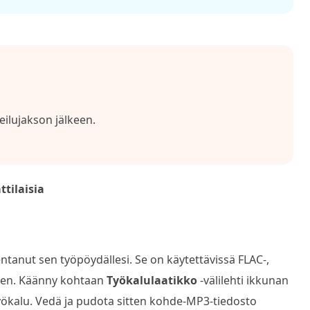
eilujakson jälkeen.
tilaisia
ntanut sen työpöydällesi. Se on käytettävissä FLAC-,
een. Käänny kohtaan
Työkalulaatikko
-välilehti ikkunan
ökalu. Vedä ja pudota sitten kohde-MP3-tiedosto