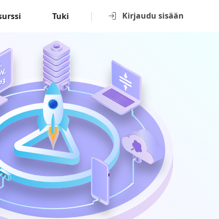
Kirjaudu sisään
surssi
Tuki