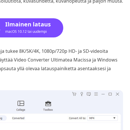
soluutiota, kuvasuhdetta, kuvanopeutta ja paljon muuta.
Ilmainen lataus
macOS 10.12 tai uudempi
a tukee 8K/5K/4K, 1080p/720p HD- ja SD-videoita
käyttää Video Converter Ultimatea Macissa ja Windows
sauta yllä olevaa latauspainiketta asentaaksesi ja