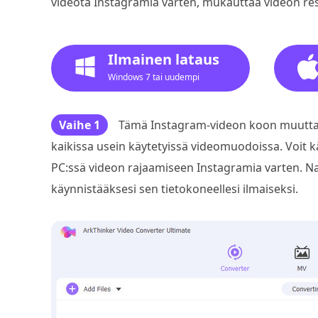
videota Instagramia varten, mukauttaa videon re
Ilmainen lataus
Windows 7 tai uudempi
Vaihe 1
Tämä Instagram-videon koon muuttaj
kaikissa usein käytetyissä videomuodoissa. Voit 
PC:ssä videon rajaamiseen Instagramia varten. Nap
käynnistääksesi sen tietokoneellesi ilmaiseksi.