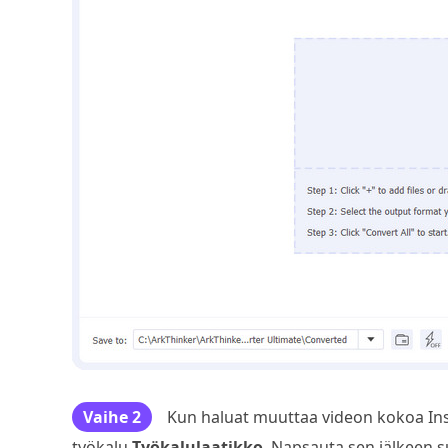
Vaihe 2
Kun haluat muuttaa videon kokoa Inst
työkalu
Työkalulaatikko
. Napsauta sen jälkeen s