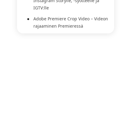
Instagram Storylle, -syötteelle ja
IGTV:lle
Adobe Premiere Crop Video – Videon
rajaaminen Premieressä