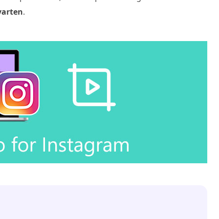
varten
.