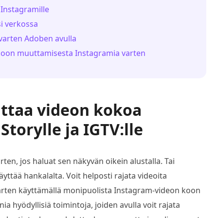
Instagramille
si verkossa
varten Adoben avulla
 koon muuttamisesta Instagramia varten
uttaa videon kokoa
Storylle ja IGTV:lle
en, jos haluat sen näkyvän oikein alustalla. Tai
äyttää hankalalta. Voit helposti rajata videoita
ä varten käyttämällä monipuolista Instagram-videon koon
nia hyödyllisiä toimintoja, joiden avulla voit rajata