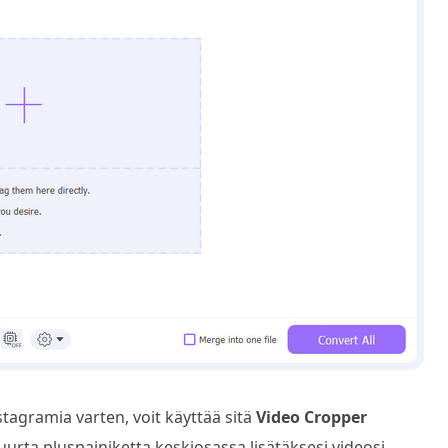
agramia varten, voit käyttää sitä
Video Cropper
uurta pluspainiketta keskiosassa lisätäksesi videosi.