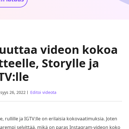
muuttaa videon kokoa
eelle, Storylle ja
TV:lle
syys 26, 2022
Editoi videota
 rullille ja IGTV:lle on erilaisia kokovaatimuksia. Joten
parempi selvittää, mikä on paras Instagram-videon koko