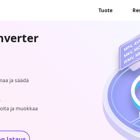
Tuote
Re
nverter
imaa ja säädä
.
eoita ja muokkaa
n lataus