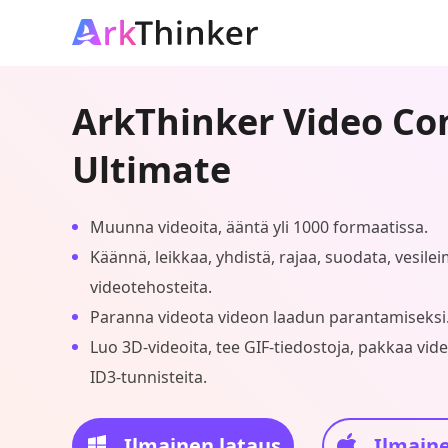
ArkThinker Video Co
Ultimate
Muunna videoita, ääntä yli 1000 formaatissa.
Käännä, leikkaa, yhdistä, rajaa, suodata, vesile
videotehosteita.
Paranna videota videon laadun parantamiseksi
Luo 3D-videoita, tee GIF-tiedostoja, pakkaa vid
ID3-tunnisteita.
Ilmainen lataus
Ilmaine