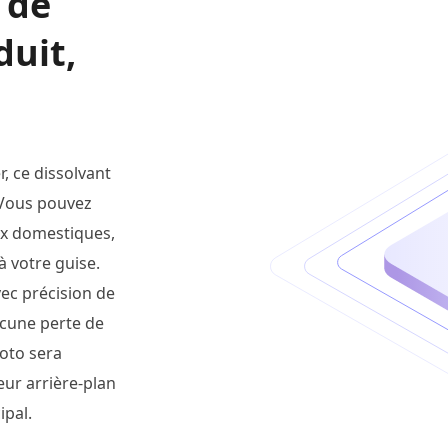
 de
duit,
r, ce dissolvant
 Vous pouvez
ux domestiques,
à votre guise.
ec précision de
aucune perte de
hoto sera
ur arrière-plan
ipal.