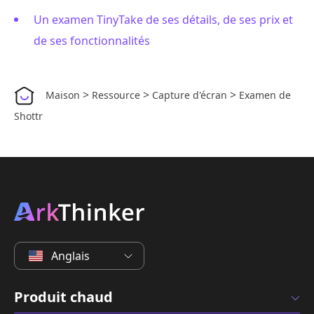
Un examen TinyTake de ses détails, de ses prix et
de ses fonctionnalités
>
>
>
Maison
Ressource
Capture d'écran
Examen de
Shottr
Anglais
Produit chaud