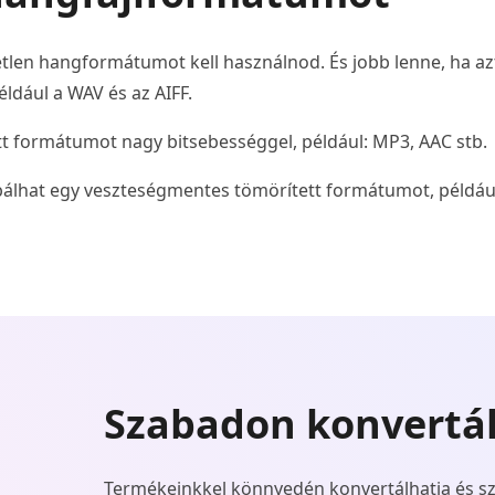
tetlen hangformátumot kell használnod. És jobb lenne, ha a
ldául a WAV és az AIFF.
ett formátumot nagy bitsebességgel, például: MP3, AAC stb.
óbálhat egy veszteségmentes tömörített formátumot, például
Szabadon konvertá
Termékeinkkel könnyedén konvertálhatja és sze