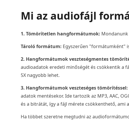
Mi az audiofájl for
1. Tömörítetlen hangformátumok:
Mondanunk se
Tároló formátum:
Egyszerűen "formátumként" ism
2. Hangformátumok veszteségmentes tömöríté
audioadatok eredeti minőségét és csökkentik a fáj
5X nagyobb lehet.
3. Hangformátumok veszteséges tömörítéssel:
adatok mentésekor. Ide tartozik az MP3, AAC, OG
és a bitrátát, így a fájl mérete csökkenthető, am
Ha többet szeretne megtudni az audioformátumokr