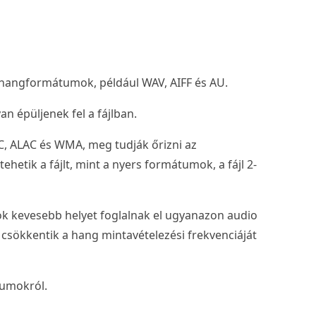
hangformátumok, például WAV, AIFF és AU.
 épüljenek fel a fájlban.
C, ALAC és WMA, meg tudják őrizni az
etik a fájlt, mint a nyers formátumok, a fájl 2-
 kevesebb helyet foglalnak el ugyanazon audio
csökkentik a hang mintavételezési frekvenciáját
tumokról.