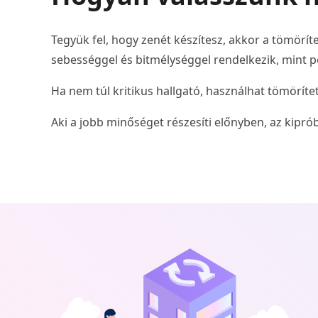
Tegyük fel, hogy zenét készítesz, akkor a tömörí
sebességgel és bitmélységgel rendelkezik, mint pé
Ha nem túl kritikus hallgató, használhat tömörít
Aki a jobb minőséget részesíti előnyben, az kipr