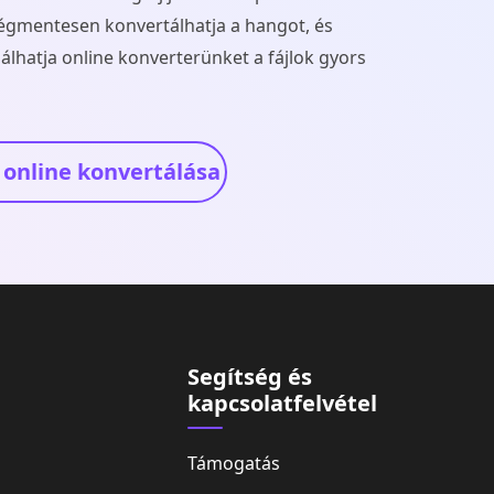
ségmentesen konvertálhatja a hangot, és
álhatja online konverterünket a fájlok gyors
online konvertálása
Segítség és
kapcsolatfelvétel
Támogatás