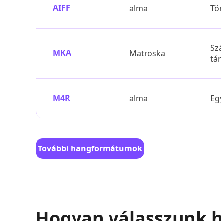
AIFF
alma
Tö
Sz
MKA
Matroska
tá
M4R
alma
Eg
További hangformátumok
keresése
Hogyan válasszunk 