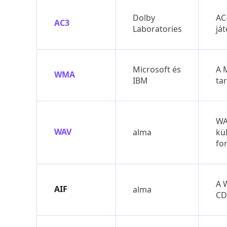
Dolby
AC
AC3
Laboratories
já
Microsoft és
A 
WMA
IBM
ta
WA
WAV
alma
kü
fo
A 
AIF
alma
CD