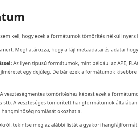
mátum
m kell, hogy ezek a formátumok tömörítés nélküli nyers 
ert. Meghatározza, hogy a fájl metaadatai és adatai hogyan
ssel:
Az ilyen típusú formátumok, mint például az APE, FLA
lméretet egyidejűleg. De bár ezek a formátumok kisebbre teh
A veszteségmentes tömörítéshez képest ezek a formátumok
G stb. A veszteséges tömörített hangformátumok általában 
i a hangminőség romlását okozhatja.
ól, tekintse meg az alábbi listát a gyakori hangfájlformá