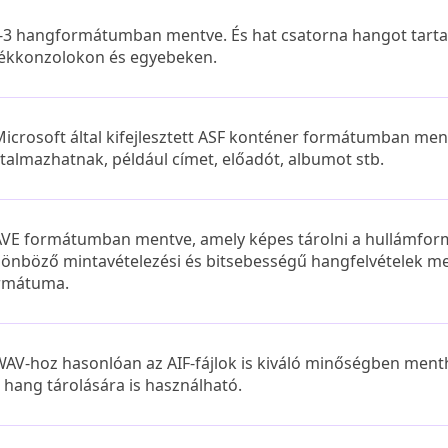
-3 hangformátumban mentve. És hat csatorna hangot tarta
tékkonzolokon és egyebeken.
Microsoft által kifejlesztett ASF konténer formátumban me
rtalmazhatnak, például címet, előadót, albumot stb.
VE formátumban mentve, amely képes tárolni a hullámform
lönböző mintavételezési és bitsebességű hangfelvételek m
rmátuma.
WAV-hoz hasonlóan az AIF-fájlok is kiváló minőségben ment
 hang tárolására is használható.