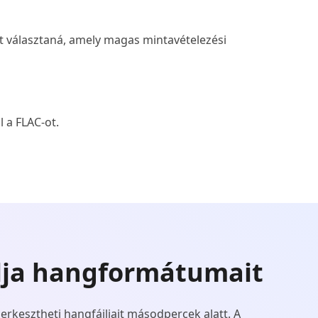
zt választaná, amely magas mintavételezési
 a FLAC-ot.
lja hangformátumait
rkesztheti hangfájljait másodpercek alatt. A