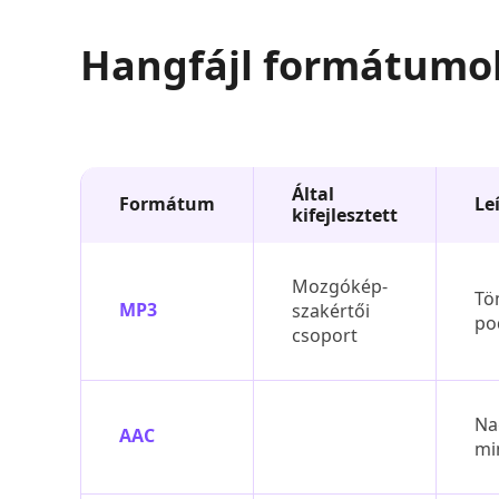
Hangfájl formátumo
Által
Formátum
Le
kifejlesztett
Mozgókép-
Tö
MP3
szakértői
po
csoport
Na
AAC
mi