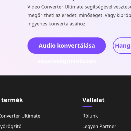
Video Converter Ultimate segítségével veszte
megőrizheti az eredeti minőséget. Vagy kiprób
ingyenes konvertálásához.
Audio konvertálása
Hang 
veszteségmentesen
ó termék
Vállalat
Converter Ultimate
Rólunk
yőrögzítő
Legyen Partner