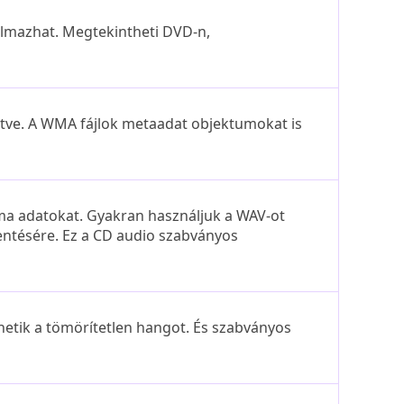
lmazhat. Megtekintheti DVD-n,
ntve. A WMA fájlok metaadat objektumokat is
a adatokat. Gyakran használjuk a WAV-ot
entésére. Ez a CD audio szabványos
hetik a tömörítetlen hangot. És szabványos