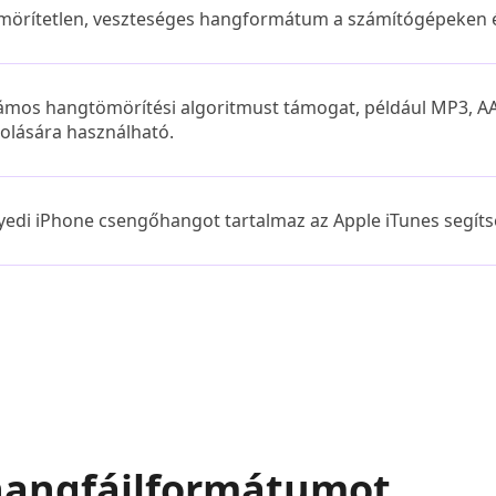
mörítetlen, veszteséges hangformátum a számítógépeken 
ámos hangtömörítési algoritmust támogat, például MP3, AAC
rolására használható.
yedi iPhone csengőhangot tartalmaz az Apple iTunes segíts
hangfájlformátumot