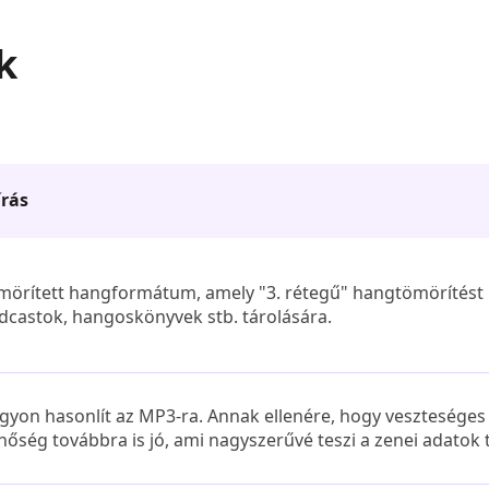
k
írás
mörített hangformátum, amely "3. rétegű" hangtömörítést 
dcastok, hangoskönyvek stb. tárolására.
gyon hasonlít az MP3-ra. Annak ellenére, hogy veszteséges
nőség továbbra is jó, ami nagyszerűvé teszi a zenei adatok 