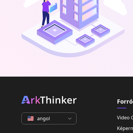
Forr
Video 
angol
Képern