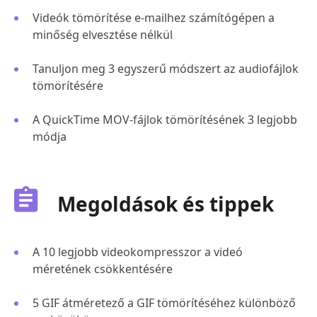
Videók tömörítése e-mailhez számítógépen a
minőség elvesztése nélkül
Tanuljon meg 3 egyszerű módszert az audiofájlok
tömörítésére
A QuickTime MOV-fájlok tömörítésének 3 legjobb
módja
Megoldások és tippek
A 10 legjobb videokompresszor a videó
méretének csökkentésére
5 GIF átméretező a GIF tömörítéséhez különböző