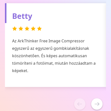
Derek
Az ArkThinker Free Image Compressor Online
segítségével egyszerűen és gyorsan
tömöríthetem a képeimet, így több tárhelyet
szabadíthatok fel a készülékem számára.