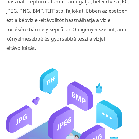
használt képformátumot támogatja, beleértve a JPG,
JPEG, PNG, BMP, TIFF stb. fájlokat. Ebben az esetben
ezt a képvízjel-eltávolítót használhatja a vízjel
törlésére bármely képről az Ön igényei szerint, ami
kényelmesebbé és gyorsabbá teszi a vízjel
eltávolítását.