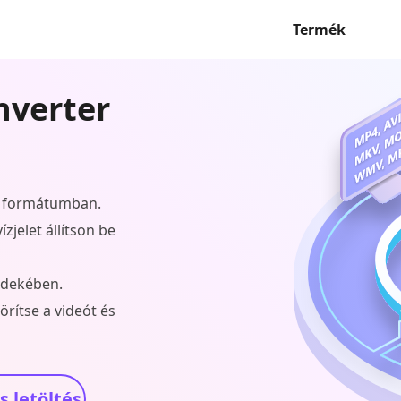
Termék
nverter
0 formátumban.
zjelet állítson be
érdekében.
örítse a videót és
 letöltés