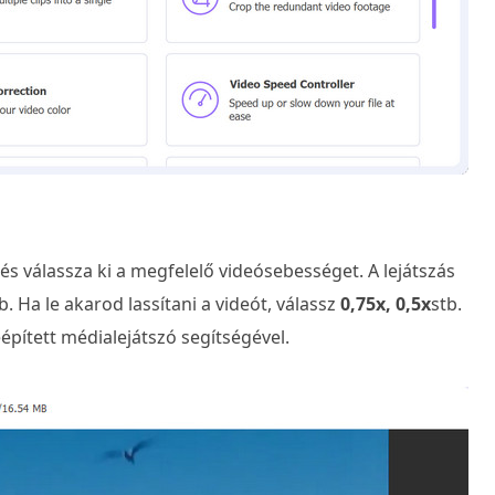
, és válassza ki a megfelelő videósebességet. A lejátszás
bb. Ha le akarod lassítani a videót, válassz
0,75x, 0,5x
stb.
pített médialejátszó segítségével.