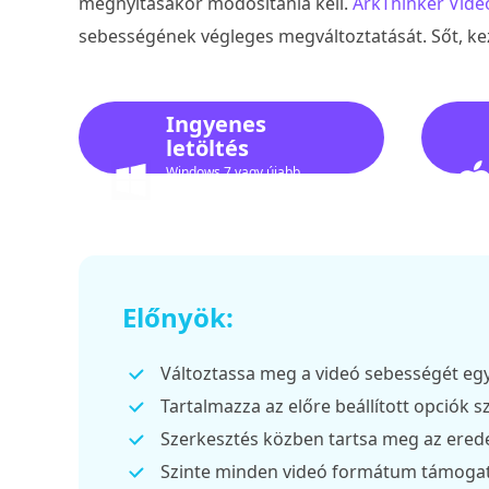
megnyitásakor módosítania kell.
ArkThinker Vide
sebességének végleges megváltoztatását. Sőt, k
Ingyenes
letöltés
Windows 7 vagy újabb
rendszerhez
Előnyök:
Változtassa meg a videó sebességét egye
Tartalmazza az előre beállított opciók sz
Szerkesztés közben tartsa meg az erede
Szinte minden videó formátum támogatá