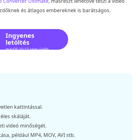
o Converter Ultimate
, másrészt lehetővé teszi a videó
ezdőknek és átlagos embereknek is barátságos.
Ingyenes
letöltés
macOS 10.12 vagy újabb
verzióhoz
tlen kattintással.
éles skáláját.
ti videó minőségét.
sa, például MP4, MOV, AVI stb.