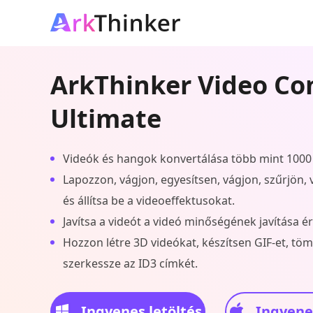
ArkThinker Video Co
Ultimate
Videók és hangok konvertálása több mint 100
Lapozzon, vágjon, egyesítsen, vágjon, szűrjön, ví
és állítsa be a videoeffektusokat.
Javítsa a videót a videó minőségének javítása 
Hozzon létre 3D videókat, készítsen GIF-et, töm
szerkessze az ID3 címkét.
Ingyenes letöltés
Ingyenes