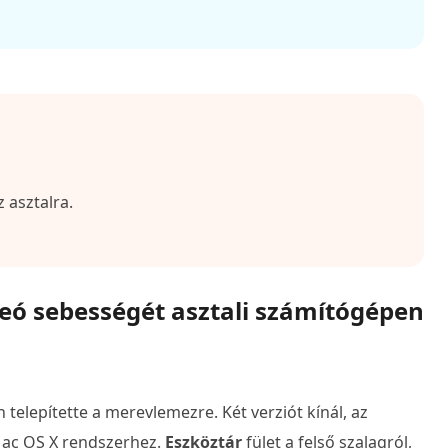
z asztalra.
eó sebességét asztali számítógépen
telepítette a merevlemezre. Két verziót kínál, az
Mac OS X rendszerhez.
Eszköztár
fület a felső szalagról,