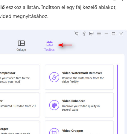
lő
eszköz a listán. Indítson el egy fájlkezelő ablakot,
a videó megnyitásához.