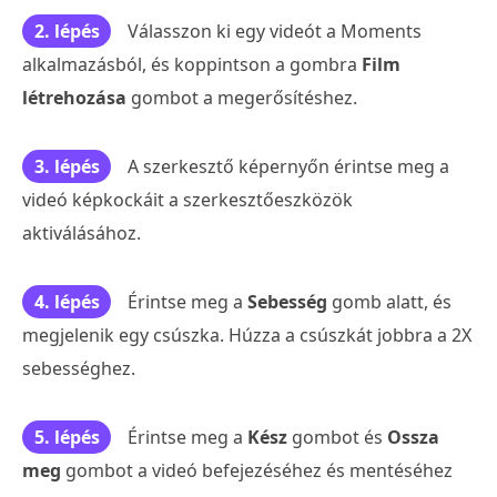
2. lépés
Válasszon ki egy videót a Moments
alkalmazásból, és koppintson a gombra
Film
létrehozása
gombot a megerősítéshez.
3. lépés
A szerkesztő képernyőn érintse meg a
videó képkockáit a szerkesztőeszközök
aktiválásához.
4. lépés
Érintse meg a
Sebesség
gomb alatt, és
megjelenik egy csúszka. Húzza a csúszkát jobbra a 2X
sebességhez.
5. lépés
Érintse meg a
Kész
gombot és
Ossza
meg
gombot a videó befejezéséhez és mentéséhez