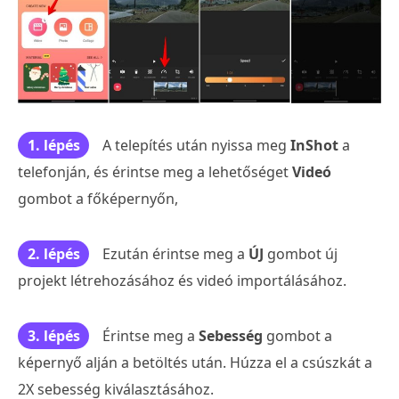
1. lépés
A telepítés után nyissa meg
InShot
a
telefonján, és érintse meg a lehetőséget
Videó
gombot a főképernyőn,
2. lépés
Ezután érintse meg a
ÚJ
gombot új
projekt létrehozásához és videó importálásához.
3. lépés
Érintse meg a
Sebesség
gombot a
képernyő alján a betöltés után. Húzza el a csúszkát a
2X sebesség kiválasztásához.