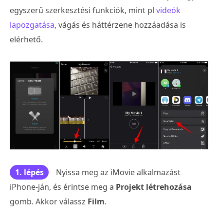
egyszerű szerkesztési funkciók, mint pl
videók
lapozgatása
, vágás és háttérzene hozzáadása is
elérhető.
1. lépés
Nyissa meg az iMovie alkalmazást
iPhone-ján, és érintse meg a
Projekt létrehozása
gomb. Akkor válassz
Film
.