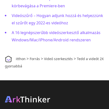
körbevágása a Premiere-ben
Videószűrő – Hogyan adjunk hozzá és helyezzünk
el szűrőt egy 2022-es videóhoz
A 16 legnépszerűbb videószerkesztő alkalmazás
Windows/Mac/iPhone/Android rendszeren
>
>
>
itthon
Forrás
Videó szerkesztés
Tedd a videót 2X
gyorsabbá