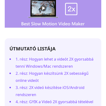
ÚTMUTATÓ LISTÁJA
1. rész: Hogyan lehet a videót 2X gyorsabbá
tenni Windows/Mac rendszeren
2. rész: Hogyan készítsünk 2X sebességű
online videót
3. rész: 2X videó készítése iOS/Android
rendszeren
4. rész: GYIK a Videó 2X gyorsabbá tételével