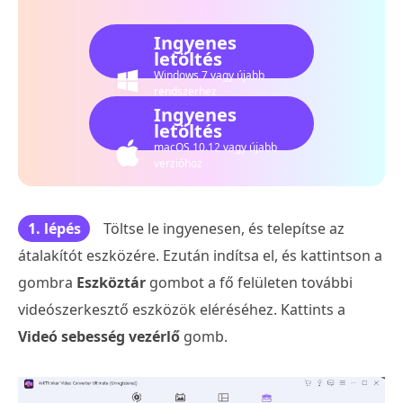
Ingyenes
letöltés
Windows 7 vagy újabb
rendszerhez
Ingyenes
letöltés
macOS 10.12 vagy újabb
verzióhoz
1. lépés
Töltse le ingyenesen, és telepítse az
átalakítót eszközére. Ezután indítsa el, és kattintson a
gombra
Eszköztár
gombot a fő felületen további
videószerkesztő eszközök eléréséhez. Kattints a
Videó sebesség vezérlő
gomb.