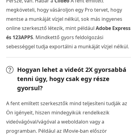
Persze, van. Habár a
Clideo
A fent említett
megköveteli, hogy vásároljon egy Pro tervet, hogy
mentse a munkáját vízjel nélkül, sok más ingyenes
online szerkesztő létezik, mint például
Adobe Express
és 123APPS
. Mindkettő gyors feldolgozási
sebességgel tudja exportálni a munkáját vízjel nélkül.
Hogyan lehet a videót 2X gyorsabbá
tenni úgy, hogy csak egy része
gyorsul?
A fent említett szerkesztők mind teljesíteni tudják az
Ön igényeit, hiszen mindegyikük rendelkezik
videóvágóval/vágóval a weboldalon vagy a
programban. Például az iMovie-ban először