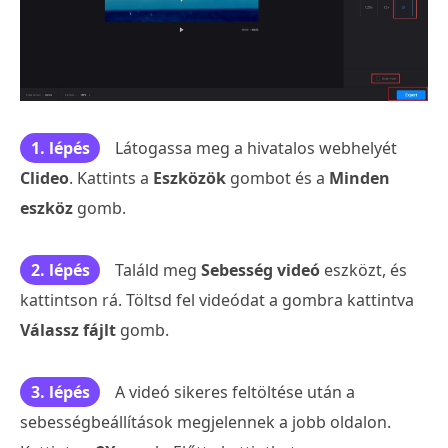
1. lépés
Látogassa meg a hivatalos webhelyét
Clideo
. Kattints a
Eszközök
gombot és a
Minden
eszköz
gomb.
2. lépés
Találd meg
Sebesség videó
eszközt, és
kattintson rá. Töltsd fel videódat a gombra kattintva
Válassz fájlt
gomb.
3. lépés
A videó sikeres feltöltése után a
sebességbeállítások megjelennek a jobb oldalon.