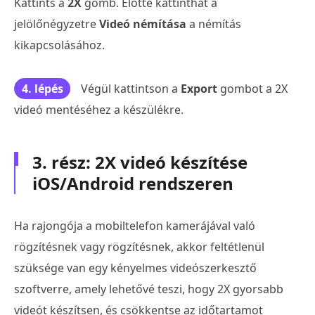
Kattints a
2X
gomb. Előtte kattinthat a
jelölőnégyzetre
Videó némítása
a némítás
kikapcsolásához.
4. lépés
Végül kattintson a
Export
gombot a 2X
videó mentéséhez a készülékre.
3. rész: 2X videó készítése
iOS/Android rendszeren
Ha rajongója a mobiltelefon kamerájával való
rögzítésnek vagy rögzítésnek, akkor feltétlenül
szüksége van egy kényelmes videószerkesztő
szoftverre, amely lehetővé teszi, hogy 2X gyorsabb
videót készítsen, és csökkentse az időtartamot