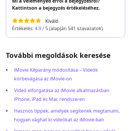
Mi a véleményed erről a bejegyzésről?
Kattintson a bejegyzés értékeléséhez.
Kiváló
Értékelés:
4.9
/ 5 (alapján
541
szavazatok)
További megoldások keresése
iMovie Képarány módosítása – Videók
körbevágása az iMovie-on
Videó elforgatása az iMovie alkalmazásban
iPhone, iPad és Mac rendszeren
Hasznos tippek, amelyek segítenek megtanulni,
hogyan vághat ki videókat az iMovie-ban