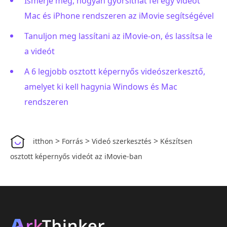
Ismerje meg, hogyan gyorsíthat fel egy videót
Mac és iPhone rendszeren az iMovie segítségével
Tanuljon meg lassítani az iMovie-on, és lassítsa le
a videót
A 6 legjobb osztott képernyős videószerkesztő,
amelyet ki kell hagynia Windows és Mac
rendszeren
>
>
>
itthon
Forrás
Videó szerkesztés
Készítsen
osztott képernyős videót az iMovie-ban