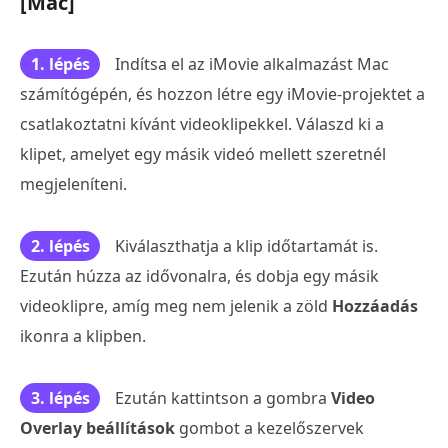
[Mac]
1. lépés
Indítsa el az iMovie alkalmazást Mac
számítógépén, és hozzon létre egy iMovie-projektet a
csatlakoztatni kívánt videoklipekkel. Válaszd ki a
klipet, amelyet egy másik videó mellett szeretnél
megjeleníteni.
2. lépés
Kiválaszthatja a klip időtartamát is.
Ezután húzza az idővonalra, és dobja egy másik
videoklipre, amíg meg nem jelenik a zöld
Hozzáadás
ikonra a klipben.
3. lépés
Ezután kattintson a gombra
Video
Overlay beállítások
gombot a kezelőszervek