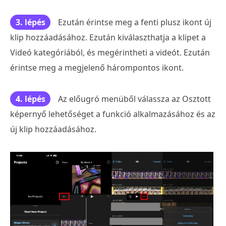
3. lépés
Ezután érintse meg a fenti plusz ikont új
klip hozzáadásához. Ezután kiválaszthatja a klipet a
Videó kategóriából, és megérintheti a videót. Ezután
érintse meg a megjelenő hárompontos ikont.
4. lépés
Az előugró menüből válassza az Osztott
képernyő lehetőséget a funkció alkalmazásához és az
új klip hozzáadásához.