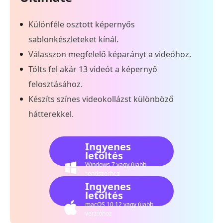
Különféle osztott képernyős
sablonkészleteket kínál.
Válasszon megfelelő képarányt a videóhoz.
Tölts fel akár 13 videót a képernyő
felosztásához.
Készíts színes videokollázst különböző
hátterekkel.
Ingyenes
letöltés
Windows 7 vagy újabb
rendszerhez
Ingyenes
letöltés
macOS 10.12 vagy újabb
verzióhoz