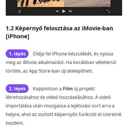
1.2 Képernyő felosztása az iMovie-ban
[iPhone]
1. lépés
Oldja fel iPhone készülékét, és nyissa
meg az iMovie alkalmazást. Ha korábban véletlenül
törölte, az App Store-ban újratelepítheti.
2. lépés
Koppintson a
Film
új projekt
létrehozásához és videó hozzáadásához. A videó
importálása után mozgassa a lejátszási sort arra a
helyre, ahol az osztott képernyős funkciót el szeretné
kezdeni.