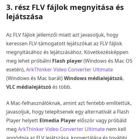
3. rész FLV fájlok megnyitása és
lejátszása
Az FLV fájlok jellemzői miatt azt javasoljuk, hogy
keressen FLV-támogatott lejátszókat az FLV fájlok
megnyitásához és lejátszásához. Következésképpen
meg lehet próbálni
Flash player
(Windows és Mac OS
esetén),
ArkThinker Video Converter Ultimate
(Windows és Mac barát)
Windows médialejátszó
,
VLC médialejátszó
és több.
A Mac-felhasználóknak, amint azt fentebb említettük,
javasoljuk, hogy telepítsenek egy alternatívát a Flash
Player helyett
Elmedia Player
először vagy próbáld
meg
ArkThinker Video Converter Ultimate
nem kell
aggódnia az FLV lejátszása, konvertálása és további