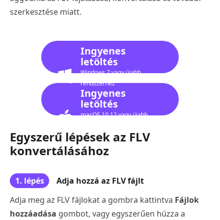
szerkesztése miatt.
Ingyenes
letöltés
Windows 7 vagy újabb
rendszerhez
Ingyenes
letöltés
macOS 10.12 vagy újabb
verzióhoz
Egyszerű lépések az FLV
konvertálásához
1. lépés
Adja hozzá az FLV fájlt
Adja meg az FLV fájlokat a gombra kattintva
Fájlok
hozzáadása
gombot, vagy egyszerűen húzza a