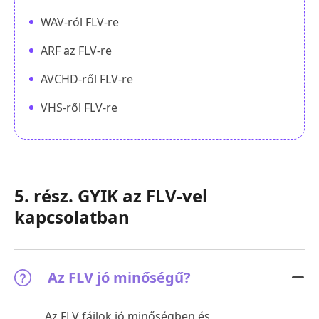
WAV-ról FLV-re
ARF az FLV-re
AVCHD-ről FLV-re
VHS-ről FLV-re
5. rész. GYIK az FLV-vel
kapcsolatban
Az FLV jó minőségű?
Az FLV fájlok jó minőségben és