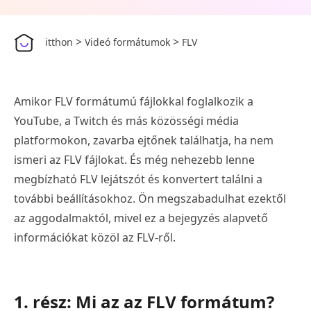
>
>
itthon
Videó formátumok
FLV
Amikor FLV formátumú fájlokkal foglalkozik a
YouTube, a Twitch és más közösségi média
platformokon, zavarba ejtőnek találhatja, ha nem
ismeri az FLV fájlokat. És még nehezebb lenne
megbízható FLV lejátszót és konvertert találni a
további beállításokhoz. Ön megszabadulhat ezektől
az aggodalmaktól, mivel ez a bejegyzés alapvető
információkat közöl az FLV-ről.
1. rész: Mi az az FLV formátum?