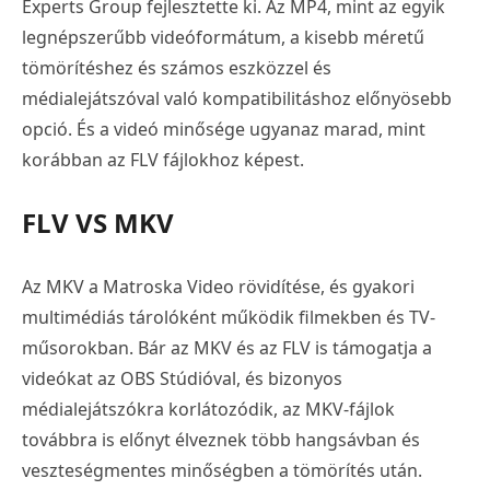
Experts Group fejlesztette ki. Az MP4, mint az egyik
legnépszerűbb videóformátum, a kisebb méretű
tömörítéshez és számos eszközzel és
médialejátszóval való kompatibilitáshoz előnyösebb
opció. És a videó minősége ugyanaz marad, mint
korábban az FLV fájlokhoz képest.
FLV VS MKV
Az MKV a Matroska Video rövidítése, és gyakori
multimédiás tárolóként működik filmekben és TV-
műsorokban. Bár az MKV és az FLV is támogatja a
videókat az OBS Stúdióval, és bizonyos
médialejátszókra korlátozódik, az MKV-fájlok
továbbra is előnyt élveznek több hangsávban és
veszteségmentes minőségben a tömörítés után.