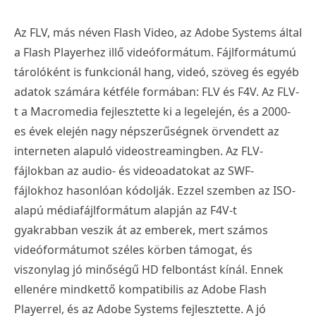
Az FLV, más néven Flash Video, az Adobe Systems által
a Flash Playerhez illő videóformátum. Fájlformátumú
tárolóként is funkcionál hang, videó, szöveg és egyéb
adatok számára kétféle formában: FLV és F4V. Az FLV-
t a Macromedia fejlesztette ki a legelején, és a 2000-
es évek elején nagy népszerűségnek örvendett az
interneten alapuló videostreamingben. Az FLV-
fájlokban az audio- és videoadatokat az SWF-
fájlokhoz hasonlóan kódolják. Ezzel szemben az ISO-
alapú médiafájlformátum alapján az F4V-t
gyakrabban veszik át az emberek, mert számos
videóformátumot széles körben támogat, és
viszonylag jó minőségű HD felbontást kínál. Ennek
ellenére mindkettő kompatibilis az Adobe Flash
Playerrel, és az Adobe Systems fejlesztette. A jó