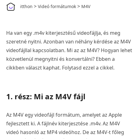
>
>
itthon
Videó formátumok
M4V
Ha van egy .m4v kiterjesztésű videofájlja, és meg
szeretné nyitni. Azonban van néhány kérdése az M4V
videofájllal kapcsolatban. Mi az az M4V? Hogyan lehet
közvetlenül megnyitni és konvertálni? Ebben a
cikkben választ kaphat. Folytasd ezzel a cikkel.
1. rész: Mi az M4V fájl
Az M4V egy videofájl formátum, amelyet az Apple
fejlesztett ki. A fájlnév kiterjesztése .m4v. Az M4V
videó hasonló az MP4 videóhoz. De az M4V-t főleg