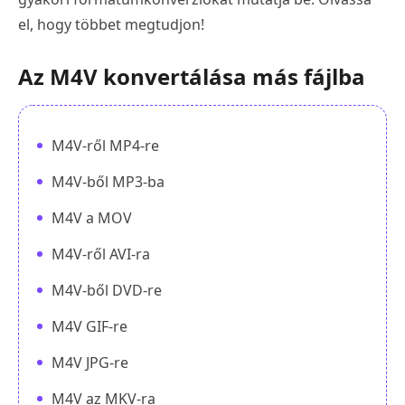
el, hogy többet megtudjon!
Az M4V konvertálása más fájlba
M4V-ről MP4-re
M4V-ből MP3-ba
M4V a MOV
M4V-ről AVI-ra
M4V-ből DVD-re
M4V GIF-re
M4V JPG-re
M4V az MKV-ra