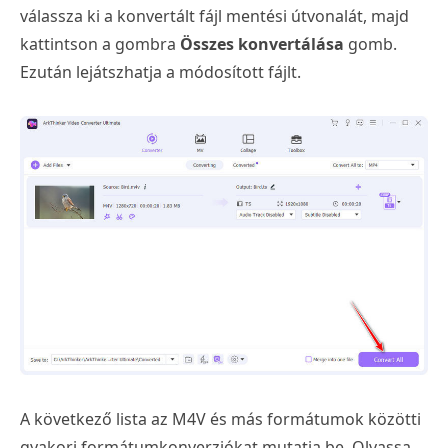
válassza ki a konvertált fájl mentési útvonalát, majd
kattintson a gombra
Összes konvertálása
gomb.
Ezután lejátszhatja a módosított fájlt.
A következő lista az M4V és más formátumok közötti
gyakori formátumkonverziókat mutatja be. Olvassa