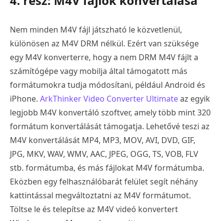
4. rész: M4V fájlok konvertálása
Nem minden M4V fájl játszható le közvetlenül,
különösen az M4V DRM nélkül. Ezért van szüksége
egy M4V konverterre, hogy a nem DRM M4V fájlt a
számítógépe vagy mobilja által támogatott más
formátumokra tudja módosítani, például Android és
iPhone.
ArkThinker Video Converter Ultimate
az egyik
legjobb M4V konvertáló szoftver, amely több mint 320
formátum konvertálását támogatja. Lehetővé teszi az
M4V konvertálását MP4, MP3, MOV, AVI, DVD, GIF,
JPG, MKV, WAV, WMV, AAC, JPEG, OGG, TS, VOB, FLV
stb. formátumba, és más fájlokat M4V formátumba.
Eközben egy felhasználóbarát felület segít néhány
kattintással megváltoztatni az M4V formátumot.
Töltse le és telepítse az M4V videó konvertert