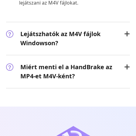
lejátszani az M4V fájlokat.
Lejátszhatók az M4V fájlok
Windowson?
Miért menti el a HandBrake az
MP4-et M4V-ként?