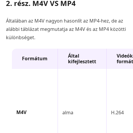
2. rész. M4V VS MP4
Általában az M4V nagyon hasonlít az MP4-hez, de az
alábbi táblázat megmutatja az M4V és az MP4 közötti
különbséget.
Által
Videók
Formátum
kifejlesztett
formá
M4V
alma
H.264