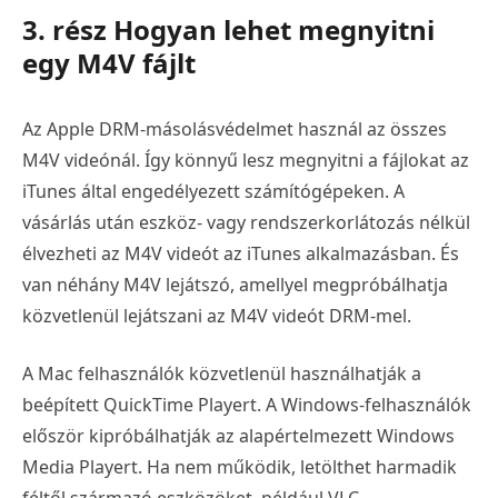
3. rész Hogyan lehet megnyitni
egy M4V fájlt
Az Apple DRM-másolásvédelmet használ az összes
M4V videónál. Így könnyű lesz megnyitni a fájlokat az
iTunes által engedélyezett számítógépeken. A
vásárlás után eszköz- vagy rendszerkorlátozás nélkül
élvezheti az M4V videót az iTunes alkalmazásban. És
van néhány M4V lejátszó, amellyel megpróbálhatja
közvetlenül lejátszani az M4V videót DRM-mel.
A Mac felhasználók közvetlenül használhatják a
beépített QuickTime Playert. A Windows-felhasználók
először kipróbálhatják az alapértelmezett Windows
Media Playert. Ha nem működik, letölthet harmadik