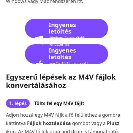
Windows vagy Mac rendszeren itt.
Ingyenes
letöltés
Windows 7 vagy újabb
rendszerhez
Ingyenes
letöltés
macOS 10.12 vagy újabb
verzióhoz
Egyszerű lépések az M4V fájlok
konvertálásához
1. lépés
Tölts fel egy M4V fájlt
Adjon hozzá egy M4V fájlt a fő felülethez a gombra
kattintva
Fájlok hozzáadása
gombot vagy a
Plusz
ikon. Az M4V fájlok drag and drop is támogatható.