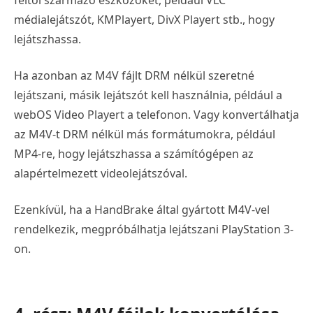
féltől származó eszközöket, például VLC
médialejátszót, KMPlayert, DivX Playert stb., hogy
lejátszhassa.
Ha azonban az M4V fájlt DRM nélkül szeretné
lejátszani, másik lejátszót kell használnia, például a
webOS Video Playert a telefonon. Vagy konvertálhatja
az M4V-t DRM nélkül más formátumokra, például
MP4-re, hogy lejátszhassa a számítógépen az
alapértelmezett videolejátszóval.
Ezenkívül, ha a HandBrake által gyártott M4V-vel
rendelkezik, megpróbálhatja lejátszani PlayStation 3-
on.