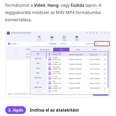
formátumot a
Videó
,
Hang
, vagy
Eszköz
lapon. A
leggyakoribb módszer az M4V MP4 formátumba
konvertálása.
3. lépés
Indítsa el az átalakítást