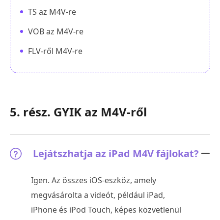
TS az M4V-re
VOB az M4V-re
FLV-ről M4V-re
5. rész. GYIK az M4V-ről
Lejátszhatja az iPad M4V fájlokat?
Igen. Az összes iOS-eszköz, amely
megvásárolta a videót, például iPad,
iPhone és iPod Touch, képes közvetlenül