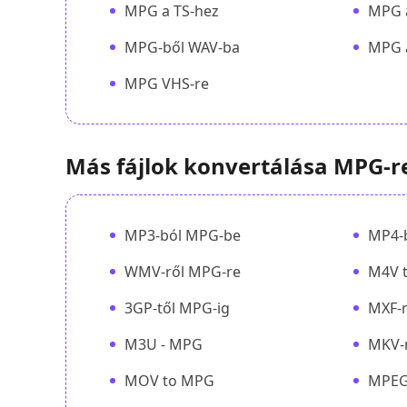
MPG a TS-hez
MPG 
MPG-ből WAV-ba
MPG 
MPG VHS-re
Más fájlok konvertálása MPG-r
MP3-ból MPG-be
MP4-
WMV-ről MPG-re
M4V 
3GP-től MPG-ig
MXF-r
M3U - MPG
MKV-
MOV to MPG
MPE