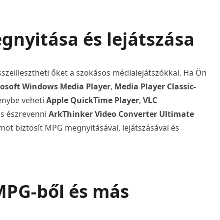
egnyitása és lejátszása
szeillesztheti őket a szokásos médialejátszókkal. Ha Ön
osoft Windows Media Player
,
Media Player Classic-
énybe veheti
Apple QuickTime Player
,
VLC
es észrevenni
ArkThinker Video Converter Ultimate
mot biztosít MPG megnyitásával, lejátszásával és
 MPG-ből és más