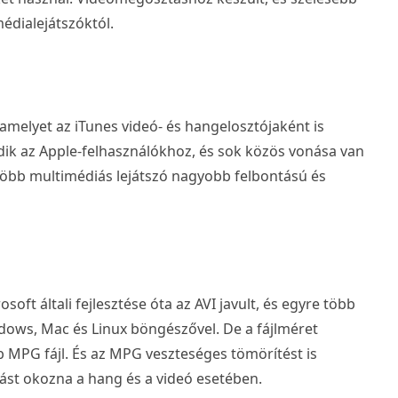
édialejátszóktól.
amelyet az iTunes videó- és hangelosztójaként is
edik az Apple-felhasználókhoz, és sok közös vonása van
öbb multimédiás lejátszó nagyobb felbontású és
soft általi fejlesztése óta az AVI javult, és egyre több
ndows, Mac és Linux böngészővel. De a fájlméret
 MPG fájl. És az MPG veszteséges tömörítést is
ást okozna a hang és a videó esetében.