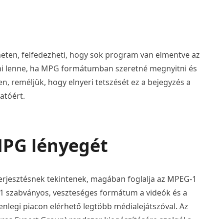
rneten, felfedezheti, hogy sok program van elmentve az
 mi lenne, ha MPG formátumban szeretné megnyitni és
en, reméljük, hogy elnyeri tetszését ez a bejegyzés a
atóért.
 MPG lényegét
erjesztésnek tekintenek, magában foglalja az MPEG-1
1 szabványos, veszteséges formátum a videók és a
enlegi piacon elérhető legtöbb médialejátszóval. Az