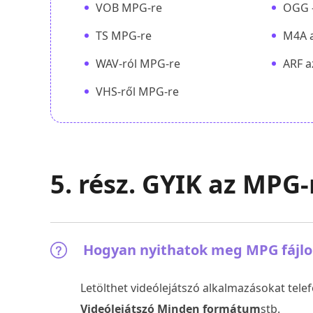
VOB MPG-re
OGG 
TS MPG-re
M4A 
WAV-ról MPG-re
ARF 
VHS-ről MPG-re
5. rész. GYIK az MPG-
Hogyan nyithatok meg MPG fájlo
Letölthet videólejátszó alkalmazásokat telef
Videólejátszó Minden formátum
stb.