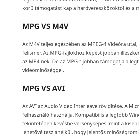
körű támogatást kap a hardvereszközöktől és a m
MPG VS M4V
Az M4V teljes egészében az MPEG-4 Videóra utal, 
felismer. Az MPG-fájlokhoz képest jobban illeszk
az MP4-nek. De az MPG-t jobban támogatja a legt
videominőséggel.
MPG VS AVI
Az AVI az Audio Video Interleave rövidítése. A Micro
felhasználó használja. Kompatibilis a legtöbb Wi
tekintetében kevésbé versenyképes, mint a kisebb
lehetővé tesz anélkül, hogy jelentős minőségroml