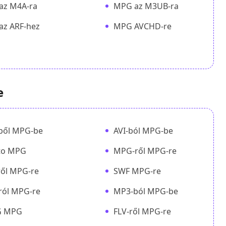
az M4A-ra
MPG az M3UB-ra
az ARF-hez
MPG AVCHD-re
e
ből MPG-be
AVI-ból MPG-be
to MPG
MPG-ről MPG-re
ől MPG-re
SWF MPG-re
ról MPG-re
MP3-ból MPG-be
G MPG
FLV-ről MPG-re