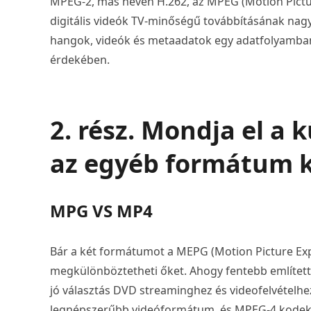
MPEG-2, más néven H.262, az MPEG (Motion Pictur
digitális videók TV-minőségű továbbításának nag
hangok, videók és metaadatok egy adatfolyamban 
érdekében.
2. rész. Mondja el a
az egyéb formátum 
MPG VS MP4
Bár a két formátumot a MEPG (Motion Picture Exp
megkülönböztetheti őket. Ahogy fentebb említet
jó választás DVD streaminghez és videofelvételh
legnépszerűbb videóformátum, és MPEG-4 kodeke