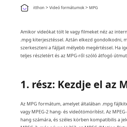
>
>
itthon
Videó formátumok
MPG
Amikor videókat tölt le vagy filmeket néz az inte
.mpg kiterjesztéssel. Aztán elkezd gondolkodni,
szerkeszteni a fájljait mélyebb megértéssel. Ha ig
teljes részletért és az MPG-ről szóló átfogó útmut
1. rész: Kezdje el az
Az MPG formátum, amelyet általában .mpg fájlkit
vagy MPEG-2 hang- és videótömörítést. Az MPEG-
hang számára, és széles körben kompatibilis a jel