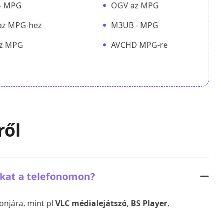
- MPG
OGV az MPG
az MPG-hez
M3UB - MPG
az MPG
AVCHD MPG-re
ről
kat a telefonomon?
onjára, mint pl
VLC médialejátszó
,
BS Player
,