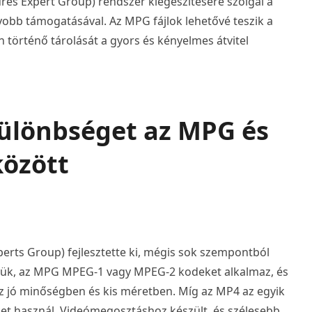
es Expert Group) rendszer kiegészítésére szolgál a
yobb támogatásával. Az MPG fájlok lehetővé teszik a
történő tárolását a gyors és kényelmes átvitel
 különbséget az MPG és
között
erts Group) fejlesztette ki, mégis sok szempontból
tük, az MPG MPEG-1 vagy MPEG-2 kodeket alkalmaz, és
ez jó minőségben és kis méretben. Míg az MP4 az egyik
t használ. Videómegosztáshoz készült, és szélesebb