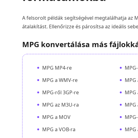
A felsorolt példák segítségével megtalálhatja a
átalakítást. Ellenőrizze és párosítsa az ideális sebe
MPG konvertálása más fájlokk
MPG MP4-re
MPG-b
MPG a WMV-re
MPG 
MPG-ről 3GP-re
MPG 
MPG az M3U-ra
MPG 
MPG a MOV
MPG-
MPG a VOB-ra
MPG 