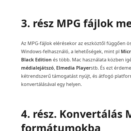
3. rész MPG fájlok m
Az MPG-fájlok elérésekor az eszköztől függően ös
Windows-felhasználó, a lehetőségek, mint pl
Micr
Black Edition
és több. Mac használata közben ig
médialejátszó
,
Elmedia Player
stb. És ezt érdem
kétrendszerű támogatást nyújt, és átfogó platfor
konvertálásával egy helyen.
4. rész. Konvertálás
formátumokba