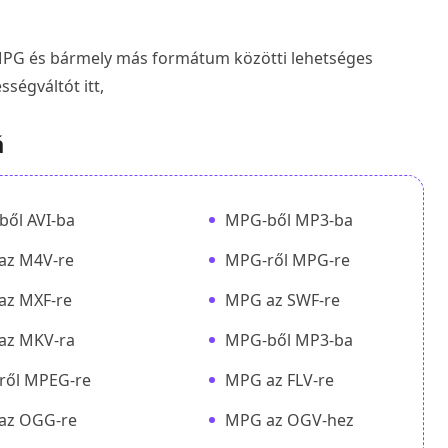
z MPG és bármely más formátum közötti lehetséges
sségváltót itt,
á
ől AVI-ba
MPG-ből MP3-ba
az M4V-re
MPG-ről MPG-re
az MXF-re
MPG az SWF-re
az MKV-ra
MPG-ből MP3-ba
ről MPEG-re
MPG az FLV-re
az OGG-re
MPG az OGV-hez