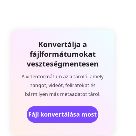
Konvertálja a
fájlformátumokat
veszteségmentesen
A videoformátum az a tároló, amely
hangot, videót, feliratokat és
bármilyen más metaadatot tárol.
Fájl konvertálása most