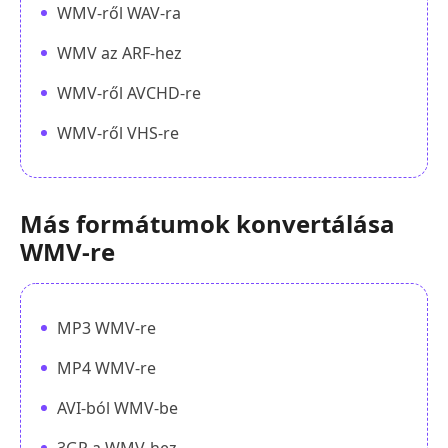
WMV-ről WAV-ra
WMV az ARF-hez
WMV-ről AVCHD-re
WMV-ről VHS-re
Más formátumok konvertálása
WMV-re
MP3 WMV-re
MP4 WMV-re
AVI-ból WMV-be
3GP a WMV-hez