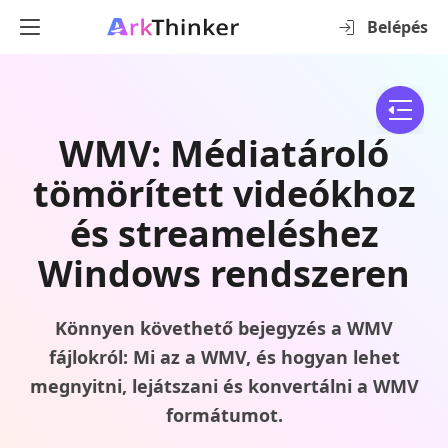
Belépés
WMV: Médiatároló
tömörített videókhoz
és streameléshez
Windows rendszeren
Könnyen követhető bejegyzés a WMV
fájlokról: Mi az a WMV, és hogyan lehet
megnyitni, lejátszani és konvertálni a WMV
formátumot.