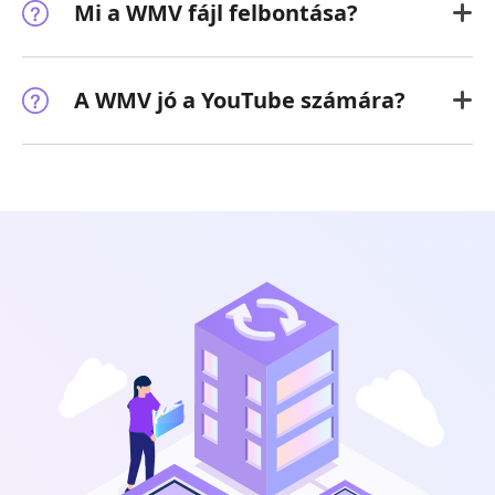
Mi a WMV fájl felbontása?
A WMV jó a YouTube számára?