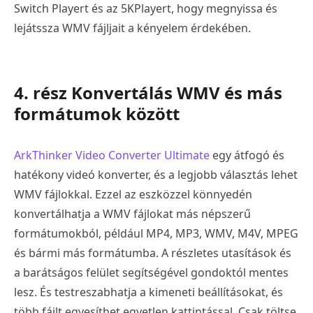
Switch Playert és az 5KPlayert, hogy megnyissa és
lejátssza WMV fájljait a kényelem érdekében.
4. rész Konvertálás WMV és más
formátumok között
ArkThinker Video Converter Ultimate
egy átfogó és
hatékony videó konverter, és a legjobb választás lehet
WMV fájlokkal. Ezzel az eszközzel könnyedén
konvertálhatja a WMV fájlokat más népszerű
formátumokból, például MP4, MP3, WMV, M4V, MPEG
és bármi más formátumba. A részletes utasítások és
a barátságos felület segítségével gondoktól mentes
lesz. És testreszabhatja a kimeneti beállításokat, és
több fájlt egyesíthet egyetlen kattintással. Csak töltse