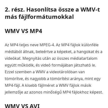
2. rész. Hasonlítsa össze a WMV-t
más fájlformátumokkal
WMV VS MP4
Az MP4 teljes neve MPEG-4. Az MP4 fájlok különféle
médiából állnak, beleértve a képeket, a hangokat és a
videókat. Megnyitás után az összes médiatartalom
együtt működik, és videó formájában játszható le.
Ezzel szemben a WMV a videotárolóban van
tömörítve, és nagyobb a tömörítési aránya, mint egy
MP4-fájl. A kisebb fájlméret a WMV fájlok másik
jellemzője az azonos minőségű MP4 fájlokhoz képest.
WMV VS AVI