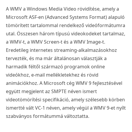
A WMV a Windows Media Video rövidítése, amely a
Microsoft ASF-en (Advanced Systems Format) alapuló
tömörített tartalommal rendelkező videóformátumra
utal. Összesen három típusú videokodeket tartalmaz,
a WMV-t, a WMV Screen-t és a WMV Image-t.
Eredetileg internetes streaming-alkalmazásokhoz
tervezték, és ma már általánosan választják a
harmadik féltől származó programok online
videókhoz, e-mail mellékletekhez és rövid
animációkhoz. A Microsoft cég WMV 9 fejlesztésével
együtt megjelent az SMPTE néven ismert
videotömörítési specifikáció, amely szélesebb körben
ismertté vált VC-1 néven, amely végül a WMV 9-et nyílt
szabványos formátummá változtatta.