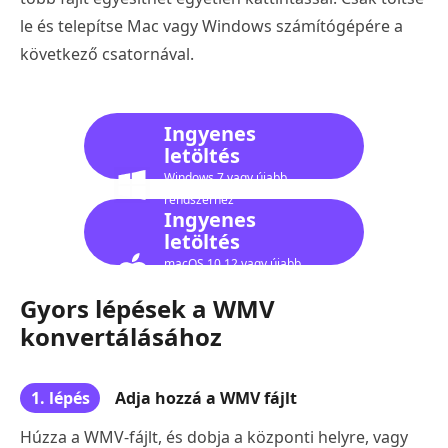
le és telepítse Mac vagy Windows számítógépére a
következő csatornával.
Ingyenes
letöltés
Windows 7 vagy újabb
rendszerhez
Ingyenes
letöltés
macOS 10.12 vagy újabb
verzióhoz
Gyors lépések a WMV
konvertálásához
1. lépés
Adja hozzá a WMV fájlt
Húzza a WMV-fájlt, és dobja a központi helyre, vagy