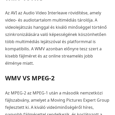
Az AVI az Audio Video Interleave rövidítése, amely
video- és audiotartalom multimédiás tárolója. A
videolejátszás hanggal és kiváló minőséggel történő
szinkronizálására való képességének köszönhetően
több multimédiás lejátszóval és platformmal is
kompatibilis. A WMV azonban előnyre tesz szert a
kisebb fájlméret és az online streamelés jobb
élménye miatt.
WMV VS MPEG-2
Az MPEG-2 az MPEG-1 után a második nemzetközi
fájlszabvány, amelyet a Moving Pictures Expert Group
fejlesztett ki. A kiváló videóminőségéről híres,
nagyobb fájlmérettel rendelkezik, és korlátozott a