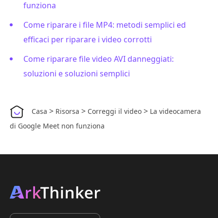
funziona
Come riparare i file MP4: metodi semplici ed
efficaci per riparare i video corrotti
Come riparare file video AVI danneggiati:
soluzioni e soluzioni semplici
>
>
>
Casa
Risorsa
Correggi il video
La videocamera
di Google Meet non funziona