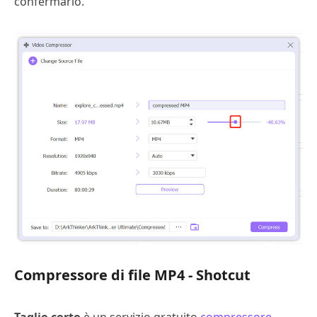
confermarlo.
Compressore di file MP4 - Shotcut
Taglio corto
è un servizio gratuito
compressore