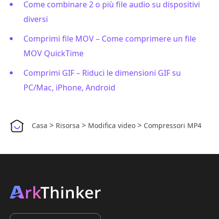
Come combinare 2 o più file audio su dispositivi
diversi
Comprimi file MOV – Come comprimere un file
MOV QuickTime
Comprimi GIF – Riduci le dimensioni GIF su
PC/Mac, iPhone, Android
>
>
>
Casa
Risorsa
Modifica video
Compressori MP4