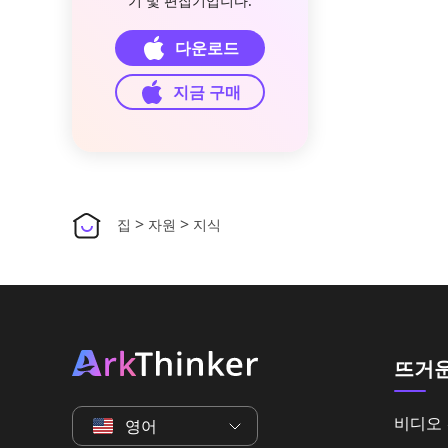
기 및 편집기입니다.
다운로드
지금 구매
>
>
집
자원
지식
뜨거운
비디오
영어