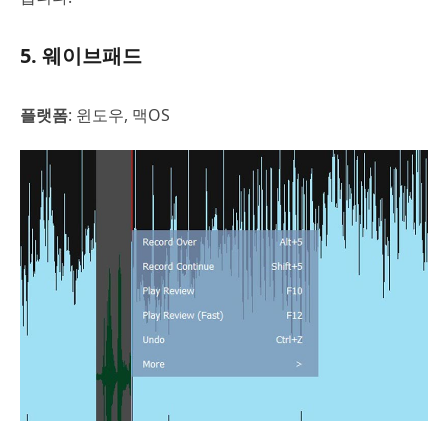
5. 웨이브패드
플랫폼
: 윈도우, 맥OS