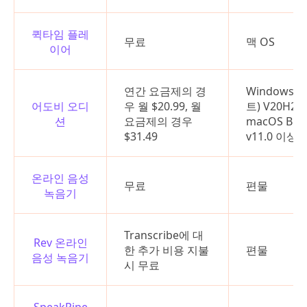
퀵타임 플레
무료
맥 OS
이어
연간 요금제의 경
Windows 1
어도비 오디
우 월 $20.99, 월
트) V20H2 
션
요금제의 경우
macOS Big 
$31.49
v11.0 이상
온라인 음성
무료
편물
녹음기
Transcribe에 대
Rev 온라인
한 추가 비용 지불
편물
음성 녹음기
시 무료
SpeakPipe