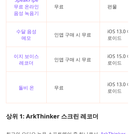
무료 온라인
무료
편물
음성 녹음기
수달 음성
iOS 13.0 
인앱 구매 시 무료
메모
로이드
이지 보이스
iOS 15.0 
인앱 구매 시 무료
레코더
로이드
iOS 13.0 
돌비 온
무료
로이드
상위 1: ArkThinker 스크린 레코더
최고의 오디오 녹음 소프트웨어 중 하나로서,
ArkThinker