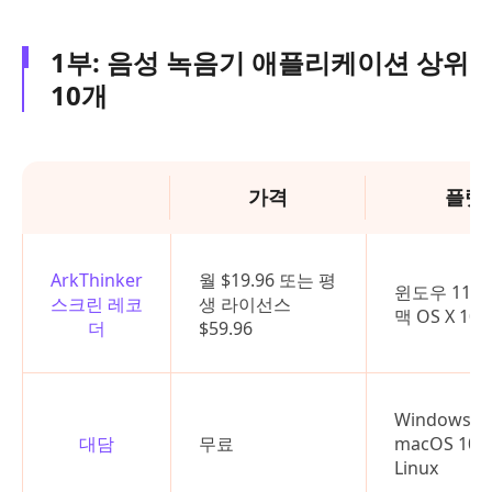
1부: 음성 녹음기 애플리케이션 상위
10개
가격
플랫
ArkThinker
월 $19.96 또는 평
윈도우 11/10
스크린 레코
생 라이선스
맥 OS X 10
더
$59.96
Windows 7
대담
무료
macOS 10.
Linux