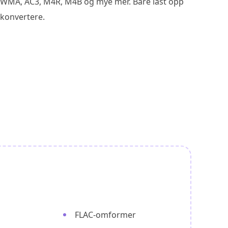
, WMA, AC3, M4R, M4B og mye mer. Bare last opp
 konvertere.
FLAC-omformer