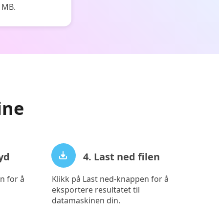
0 MB.
ine
lyd
4. Last ned filen
n for å
Klikk på Last ned-knappen for å
eksportere resultatet til
datamaskinen din.