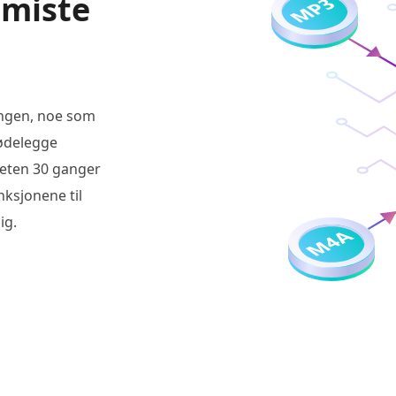
 miste
ingen, noe som
 ødelegge
heten 30 ganger
nksjonene til
ig.