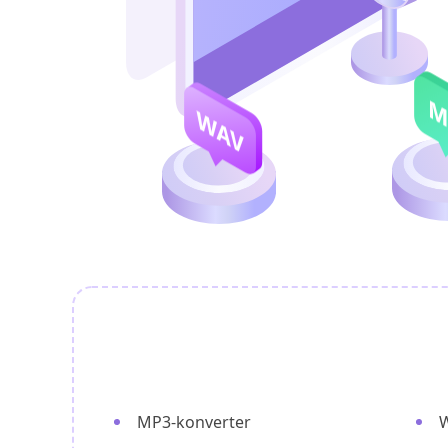
MP3-konverter
W