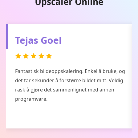
Upscaler Online
Fancy Crave
Ganske kjekk verktøy. I 98% tilfeller gjør denne
AI-bildeforsterkeren og
gjenopprettingsprogramvaren en god jobb, og
2% er ikke bra på grunn av min trege Internett-
tilkobling.