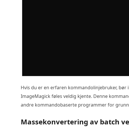
Hvis du er en erfaren kommandolinjebruker, bø
ImageMagick føles veldig kjente. Denne komman
andre kommandobaserte programmer for grunnl
Massekonvertering av batch v