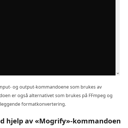
r input- og output-kommandoene som brukes av
doen er også alternativet som brukes på FFmpeg og
eggende formatkonvertering.
ed hjelp av «Mogrify»-kommandoen