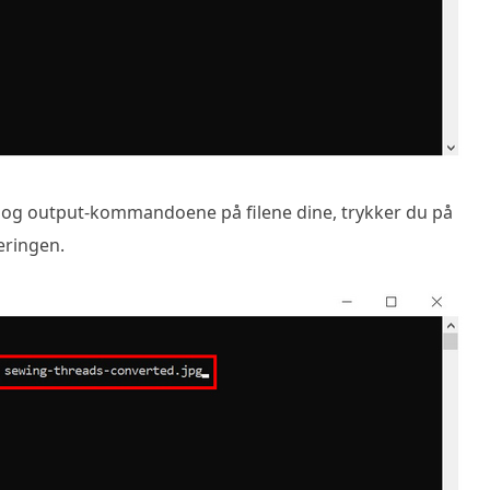
t- og output-kommandoene på filene dine, trykker du på
eringen.