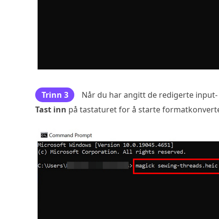
Trinn 3
Når du har angitt de redigerte inpu
Tast inn
på tastaturet for å starte formatkonvert