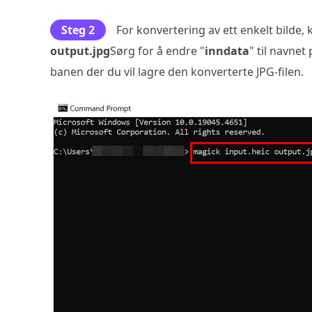
Steg 2
For konvertering av ett enkelt bilde
output.jpg
Sørg for å endre "
inndata
" til navnet
banen der du vil lagre den konverterte JPG-filen.