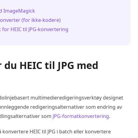
med ImageMagick
konverter (for ikke-kodere)
for HEIC til JPG-konvertering
r du HEIC til JPG med
linjebasert multimedieredigeringsverktøy designet
grunnleggende redigeringsalternativer som endring av
dlingsalternativer som
JPG-formatkonvertering
.
konvertere HEIC til JPG i batch eller konvertere