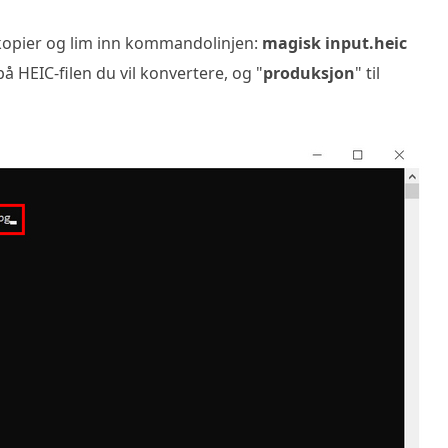
, kopier og lim inn kommandolinjen:
magisk input.heic
 på HEIC-filen du vil konvertere, og "
produksjon
" til