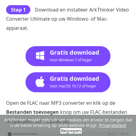
Stap 1
Download en installeer ArkThinker Video
Converter Ultimate op uw Windows- of Mac-
apparaat.
Gratis download
Voor Windows 7 of hoger
Gratis download
Voor macOS 10.12 of hoger
Open de FLAC naar MP3 converter en klik op de
Bestanden toevoegen
knop om uw FLAC-bestanden
ArkThinker maakt gebruik van cookies om ervoor te zorgen dat
te uploaden voor conversie.
u de beste ervaring op onze website krijgt.
Privacybeleid
Begrepen