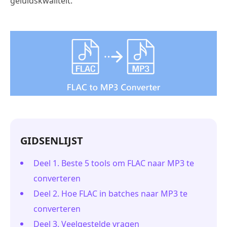
geluidskwaliteit.
GIDSENLIJST
Deel 1. Beste 5 tools om FLAC naar MP3 te
converteren
Deel 2. Hoe FLAC in batches naar MP3 te
converteren
Deel 3. Veelgestelde vragen