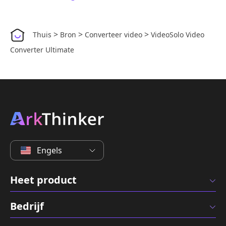
>
>
>
Thuis
Bron
Converteer video
VideoSolo Video
Converter Ultimate
Engels
Heet product
Bedrijf