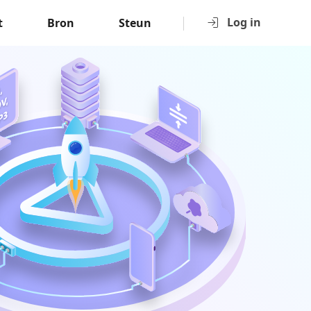
Log in
t
Bron
Steun