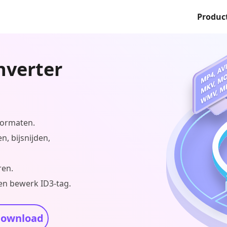
Produc
nverter
formaten.
, bijsnijden,
ren.
en bewerk ID3-tag.
download