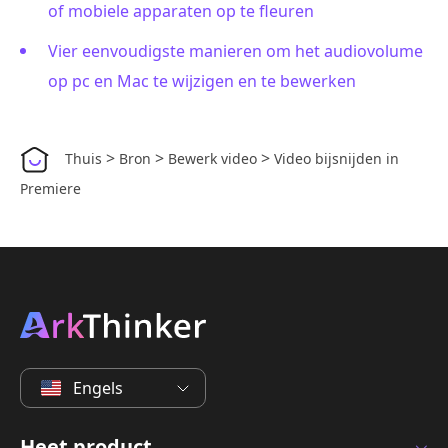
of mobiele apparaten op te fleuren
Vier eenvoudigste manieren om het audiovolume
op pc en Mac te wijzigen en te bewerken
>
>
>
Thuis
Bron
Bewerk video
Video bijsnijden in
Premiere
Engels
Heet product