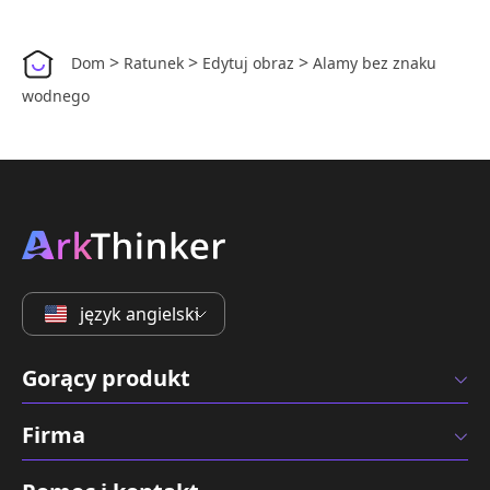
>
>
>
Dom
Ratunek
Edytuj obraz
Alamy bez znaku
wodnego
język angielski
Gorący produkt
Firma