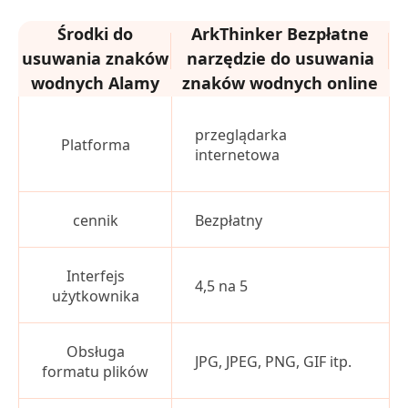
Środki do
ArkThinker Bezpłatne
usuwania znaków
narzędzie do usuwania
W
wodnych Alamy
znaków wodnych online
przeglądarka
Platforma
internetowa
cennik
Bezpłatny
Interfejs
4,5 na 5
użytkownika
Obsługa
JPG, JPEG, PNG, GIF itp.
formatu plików