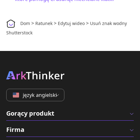
>
>
>
Dom
Ratunek
Edytuj wideo
Usuń znak wodny
Shutterstock
język angielski
Gorący produkt
Firma