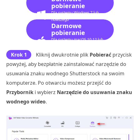
pobieranie
Dla systemu Windows 7 lub
nowszego
Darmowe
pobieranie
Dla systemu macOS 10.12 lub
nowszego
Krok 1
Kliknij dwukrotnie plik
Pobierać
przycisk
powyżej, aby bezpłatnie zainstalować narzędzie do
usuwania znaku wodnego Shutterstock na swoim
komputerze. Po otwarciu możesz przejść do
Przybornik
i wybierz
Narzędzie do usuwania znaku
wodnego wideo
.