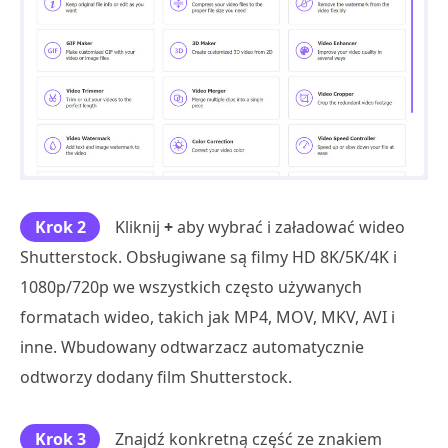
Krok 2
Kliknij
+
aby wybrać i załadować wideo
Shutterstock. Obsługiwane są filmy HD 8K/5K/4K i
1080p/720p we wszystkich często używanych
formatach wideo, takich jak MP4, MOV, MKV, AVI i
inne. Wbudowany odtwarzacz automatycznie
odtworzy dodany film Shutterstock.
Krok 3
Znajdź konkretną część ze znakiem