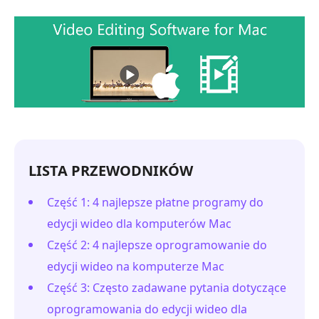
LISTA PRZEWODNIKÓW
Część 1: 4 najlepsze płatne programy do
edycji wideo dla komputerów Mac
Część 2: 4 najlepsze oprogramowanie do
edycji wideo na komputerze Mac
Część 3: Często zadawane pytania dotyczące
oprogramowania do edycji wideo dla