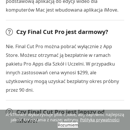
podstawową aplikacją do edycji wideo dla
komputerów Mac jest wbudowana aplikacja iMove.
Czy Final Cut Pro jest darmowy?
Nie. Final Cut Pro można pobrać wyłącznie z App
Store. Możesz otrzymać ją bezpłatnie w ramach
pakietu Pro Apps dla Szkół i Uczelni. W przypadku
innych zastosowań cena wynosi $299, ale
użytkownicy mogą uzyskać bezpłatny okres próbny
przez 90 dni.
Czy Final Cut Pro jest lepszy od
ArkThinker wykorzystuje pliki cookie, aby zapewnić najlepszą
iMovie?
jakość korzystania z naszej witryny.
Polityka prywatności
Rozumiem