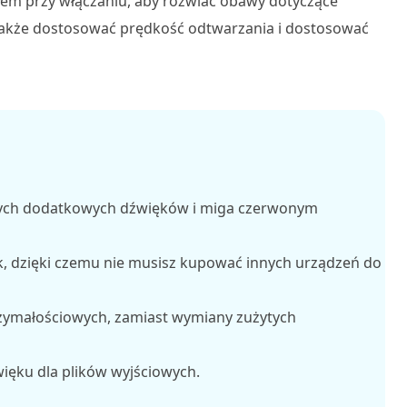
łem przy włączaniu, aby rozwiać obawy dotyczące
akże dostosować prędkość odtwarzania i dostosować
nych dodatkowych dźwięków i miga czerwonym
, dzięki czemu nie musisz kupować innych urządzeń do
zymałościowych, zamiast wymiany zużytych
więku dla plików wyjściowych.