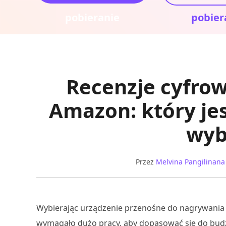
pobieranie
pobier
Recenzje cyfro
Amazon: który je
wyb
Przez
Melvina Pangilinana
Wybierając urządzenie przenośne do nagrywania 
wymagało dużo pracy, aby dopasować się do budże