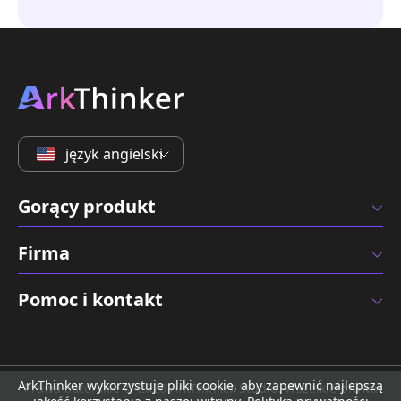
język angielski
Gorący produkt
Firma
Pomoc i kontakt
ArkThinker wykorzystuje pliki cookie, aby zapewnić najlepszą
Prawa autorskie © 2026 ArkThinker Studio. Wszelkie prawa