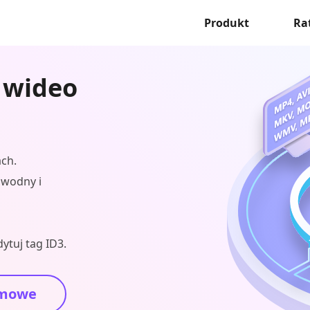
Produkt
Ra
 wideo
ch.
k wodny i
ytuj tag ID3.
mowe