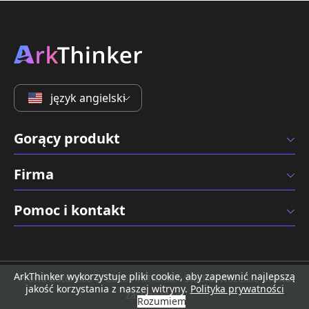
język angielski
Gorący produkt
Firma
Pomoc i kontakt
ArkThinker wykorzystuje pliki cookie, aby zapewnić najlepszą
Prawa autorskie © 2026 ArkThinker Studio. Wszelkie prawa
jakość korzystania z naszej witryny.
Polityka prywatności
zastrzeżone.
Rozumiem