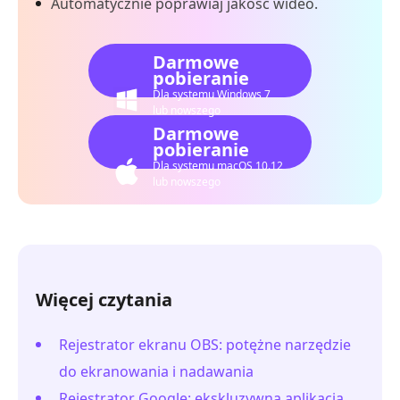
Automatycznie poprawiaj jakość wideo.
Darmowe
pobieranie
Dla systemu Windows 7
lub nowszego
Darmowe
pobieranie
Dla systemu macOS 10.12
lub nowszego
Więcej czytania
Rejestrator ekranu OBS: potężne narzędzie
do ekranowania i nadawania
Rejestrator Google: ekskluzywna aplikacja