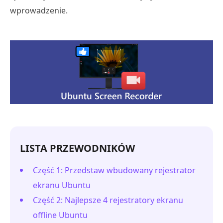
wprowadzenie.
LISTA PRZEWODNIKÓW
Część 1: Przedstaw wbudowany rejestrator
ekranu Ubuntu
Część 2: Najlepsze 4 rejestratory ekranu
offline Ubuntu