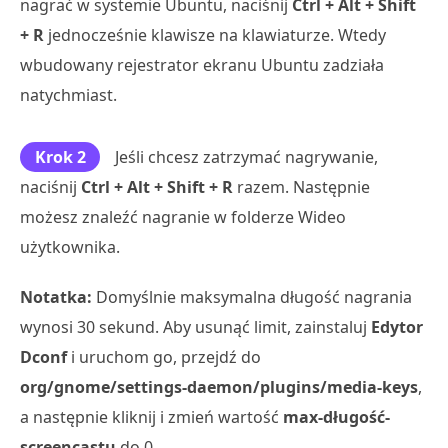
nagrać w systemie Ubuntu, naciśnij
Ctrl + Alt + Shift
+ R
jednocześnie klawisze na klawiaturze. Wtedy
wbudowany rejestrator ekranu Ubuntu zadziała
natychmiast.
Krok 2
Jeśli chcesz zatrzymać nagrywanie,
naciśnij
Ctrl + Alt + Shift + R
razem. Następnie
możesz znaleźć nagranie w folderze Wideo
użytkownika.
Notatka:
Domyślnie maksymalna długość nagrania
wynosi 30 sekund. Aby usunąć limit, zainstaluj
Edytor
Dconf
i uruchom go, przejdź do
org/gnome/settings-daemon/plugins/media-keys
,
a następnie kliknij i zmień wartość
max-długość-
screencastu
do 0.