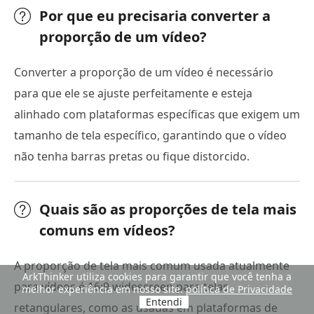
Por que eu precisaria converter a
proporção de um vídeo?
Converter a proporção de um vídeo é necessário
para que ele se ajuste perfeitamente e esteja
alinhado com plataformas específicas que exigem um
tamanho de tela específico, garantindo que o vídeo
não tenha barras pretas ou fique distorcido.
Quais são as proporções de tela mais
comuns em vídeos?
A proporção de tela mais comum usada atualmente
ArkThinker utiliza cookies para garantir que você tenha a
para vídeos é 16:9 widescreen para telas
melhor experiência em nosso site.
política de Privacidade
Entendi
retangulares, como as usadas em plataformas de