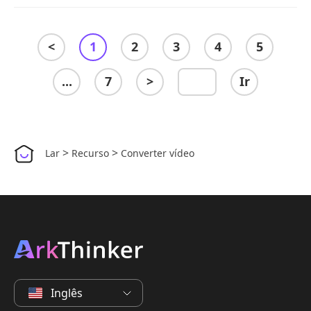
<
1
2
3
4
5
...
7
>
Ir
>
>
Lar
Recurso
Converter vídeo
Inglês