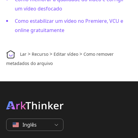
um vídeo desfocado
Como estabilizar um vídeo no Premiere, VCU e
online gratuitamente
>
>
>
Lar
Recurso
Editar vídeo
Como remover
metadados do arquivo
Inglês