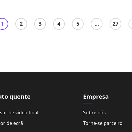
1
2
3
4
5
...
27
uto quente
Empresa
or de vídeo final
Sobre nós
or de ecrã
Torne-se parceiro