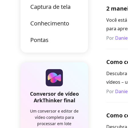
Captura de tela
2 manei
Você está
Conhecimento
para apre
Por
Danie
Pontas
Como co
Descubra 
vídeos – 
Por
Danie
Conversor de vídeo
ArkThinker final
Um conversor e editor de
Como co
vídeo completo para
processar em lote
Descubra 