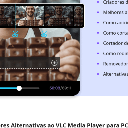
Criadores d
Melhores ap
Como adici
Como cort
Cortador de
Como redim
Removedor 
Alternativ
res Alternativas ao VLC Media Player para P