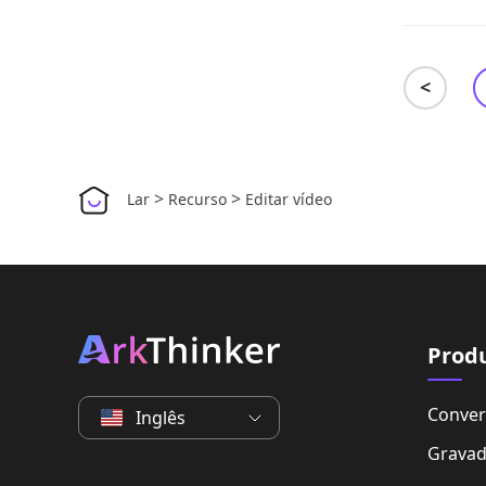
<
>
>
Lar
Recurso
Editar vídeo
Prod
Convers
Inglês
Gravad